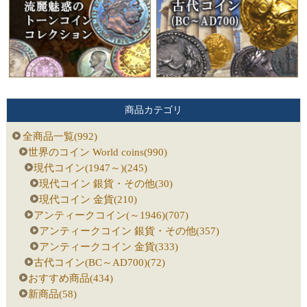
商品カテゴリ
全商品一覧(992)
世界のコイン World coins(990)
現代コイン(1947～)(245)
現代コイン 銀貨・その他(30)
現代コイン 金貨(210)
アンティークコイン(～1946)(707)
アンティークコイン 銀貨・その他(357)
アンティークコイン 金貨(333)
古代コイン(BC～AD700)(72)
おすすめ商品(434)
新商品(58)