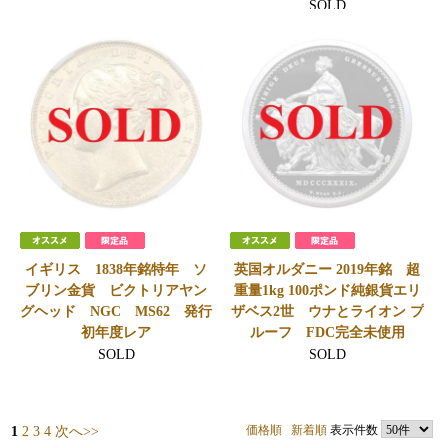
SOLD
イギリス 1838年銘特年 ソ
英国オルダニー 2019年銘 超
ブリン金貨 ビクトリアヤン
重量1kg 100ポンド純銀貨エリ
グヘッド NGC MS62 発行
ザベス2世 ウナとライオン プ
初年度レア
ルーフ FDC完全未使用
SOLD
SOLD
価格順
新着順
表示件数
1
2
3
4
次へ>>