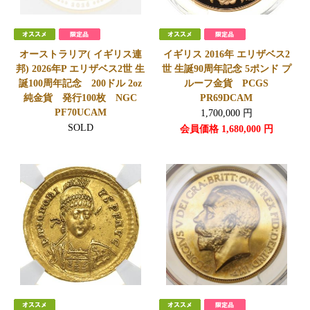
オーストラリア( イギリス連
イギリス 2016年 エリザベス2
邦) 2026年P エリザベス2世 生
世 生誕90周年記念 5ポンド プ
誕100周年記念 200ドル 2oz
ルーフ金貨 PCGS
純金貨 発行100枚 NGC
PR69DCAM
PF70UCAM
1,700,000
円
SOLD
会員価格
1,680,000
円