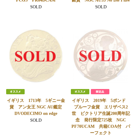
PCGS PR64DCAM
銀貨 NGC AU53 No Die Flaw
SOLD
SOLD
イギリス 1713年 5ギニー金
イギリス 2019年 5ポンド
貨 アン女王 NGC AU鑑定
プルーフ金貨 エリザベス2
DVODECIMO on edge
世 ビクトリア生誕200周年記
念 発行限定725枚 NGC
SOLD
PF70UCAM 共箱COA付 パ
ーフェクト