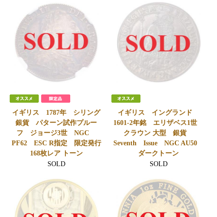
イギリス 1787年 シリング
イギリス イングランド
銀貨 パターン試作プルー
1601-2年銘 エリザベス1世
フ ジョージ3世 NGC
クラウン 大型 銀貨
PF62 ESC R指定 限定発行
Seventh Issue NGC AU50
168枚レア トーン
ダークトーン
SOLD
SOLD