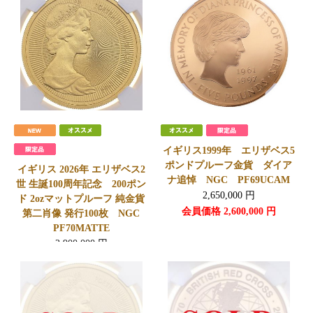
会員価格
3,150,000
円
イギリス1999年 エリザベス5
ポンドプルーフ金貨 ダイア
イギリス 2026年 エリザベス2
ナ追悼 NGC PF69UCAM
世 生誕100周年記念 200ポン
2,650,000
円
ド 2ozマットプルーフ 純金貨
会員価格
2,600,000
円
第二肖像 発行100枚 NGC
PF70MATTE
2,900,000
円
会員価格
2,880,000
円