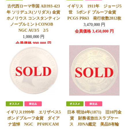
古代西ローマ帝国 AD393-423
イギリス 1911年 ジョージ5
年 ソリデュス(ソリダス) 金貨
世 5ポンド プルーフ金貨
ホノリウス コンスタンティン
PCGS PR63 発行枚数2812枚
ノープルミントCONOB
3,470,000
円
NGC AU3/5 2/5
会員価格
3,450,000
円
1,000,000
円
会員価格
990,000
円
イギリス1999年 エリザベス5
日本 明治4年(1871) 旧10円金
ポンドプルーフ金貨 ダイア
貨 財務省放出スラブケー
ナ追悼 NGC PF69UCAM
ス JDNA鑑定 美品B有輪