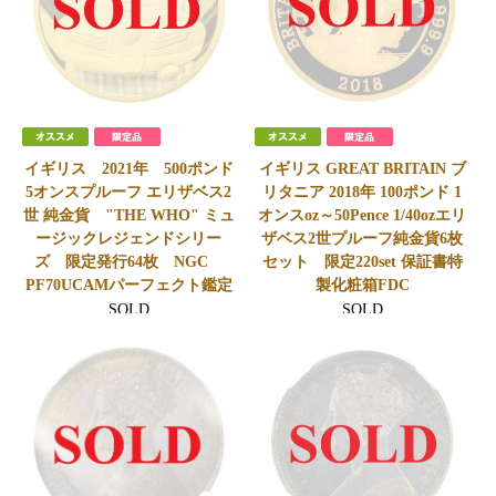
イギリス 2021年 500ポンド
イギリス GREAT BRITAIN ブ
5オンスプルーフ エリザベス2
リタニア 2018年 100ポンド 1
世 純金貨 "THE WHO" ミュ
オンスoz～50Pence 1/40ozエリ
ージックレジェンドシリー
ザベス2世プルーフ純金貨6枚
ズ 限定発行64枚 NGC
セット 限定220set 保証書特
PF70UCAMパーフェクト鑑定
製化粧箱FDC
SOLD
SOLD