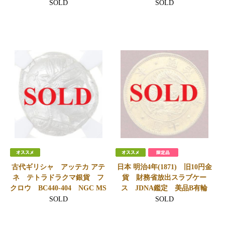
SOLD
SOLD
古代ギリシャ アッテカ アテ
日本 明治4年(1871) 旧10円金
ネ テトラドラクマ銀貨 フ
貨 財務省放出スラブケー
クロウ BC440-404 NGC MS
ス JDNA鑑定 美品B有輪
SOLD
SOLD