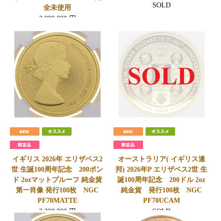
SOLD
全未使用
2,000,000
円
会員価格
1,970,000
円
イギリス 2026年 エリザベス2
オーストラリア( イギリス連
世 生誕100周年記念 200ポン
邦) 2026年P エリザベス2世 生
ド 2ozマットプルーフ 純金貨
誕100周年記念 200ドル 2oz
第一肖像 発行100枚 NGC
純金貨 発行100枚 NGC
PF70MATTE
PF70UCAM
3,200,000
円
SOLD