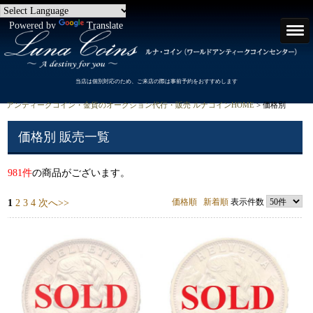
Powered by
Translate
当店は個別対応のため、ご来店の際は事前予約をおすすめします
アンティークコイン・金貨のオークション代行・販売 ルナコインHOME
> 価格別
価格別 販売一覧
981件
の商品がございます。
価格順
新着順
表示件数
1
2
3
4
次へ>>