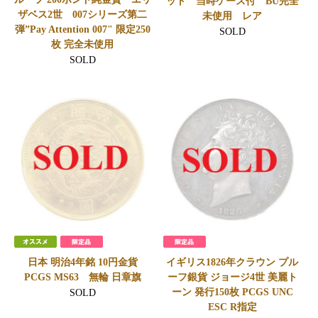
ット 当時ケース付 BU完全
ザベス2世 007シリーズ第二
未使用 レア
弾”Pay Attention 007" 限定250
SOLD
枚 完全未使用
SOLD
日本 明治4年銘 10円金貨
イギリス1826年クラウン プル
PCGS MS63 無輪 日章旗
ーフ銀貨 ジョージ4世 美麗ト
ーン 発行150枚 PCGS UNC
SOLD
ESC R指定