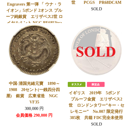
世 PCGS PR68DCAM
Engravers 第一弾 「 ウナ・ラ
SOLD
イオン」5ポンド 2オンス プル
ーフ純銀貨 エリザベス2世 ロ
イヤルミント NGC PF68Ultra
Cameo
800,000
円
会員価格
780,000
円
中国-清国光緒元寶 1890～
1908 20セント(一銭四分四
イギリス 2019年 5ポンド
厘) 銀貨 広東省造 NGC
プルーフ金貨 エリザベス2
VF35
世 ロンドンタワー”キー・セ
300,000
円
レモニー” No.007 限定発行
会員価格
290,000
円
385枚 共箱 FDC完全未使用
SOLD