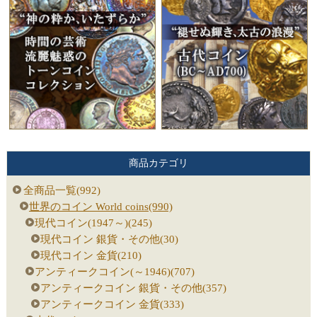
商品カテゴリ
全商品一覧(992)
世界のコイン World coins(990)
現代コイン(1947～)(245)
現代コイン 銀貨・その他(30)
現代コイン 金貨(210)
アンティークコイン(～1946)(707)
アンティークコイン 銀貨・その他(357)
アンティークコイン 金貨(333)