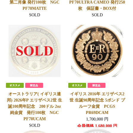
第二肖像 発行100枚 NGC
PF70ULTRA CAMEO 発行250
PF70MATTE
枚 保証書・BOX付
SOLD
SOLD
オーストラリア( イギリス連
イギリス 2016年 エリザベス2
邦) 2026年P エリザベス2世 生
世 生誕90周年記念 5ポンド プ
誕100周年記念 200ドル 2oz
ルーフ金貨 PCGS
純金貨 発行100枚 NGC
PR69DCAM
PF70UCAM
1,700,000
円
SOLD
会員価格
1,680,000
円