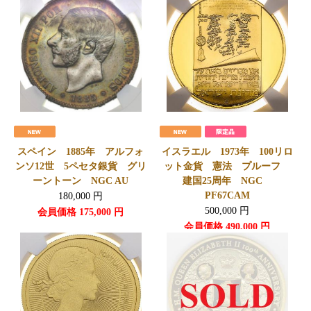
スペイン 1885年 アルフォ
イスラエル 1973年 100リロ
ンソ12世 5ペセタ銀貨 グリ
ット金貨 憲法 プルーフ
ーントーン NGC AU
建国25周年 NGC
PF67CAM
180,000
円
500,000
円
会員価格
175,000
円
会員価格
490,000
円