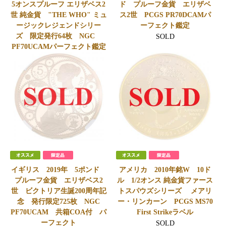
5オンスプルーフ エリザベス2
ド プルーフ金貨 エリザベ
世 純金貨 "THE WHO" ミュ
ス2世 PCGS PR70DCAMパ
ージックレジェンドシリー
ーフェクト鑑定
ズ 限定発行64枚 NGC
SOLD
PF70UCAMパーフェクト鑑定
SOLD
イギリス 2019年 5ポンド
アメリカ 2010年銘W 10ド
プルーフ金貨 エリザベス2
ル 1/2オンス 純金貨ファース
世 ビクトリア生誕200周年記
トスパウズシリーズ メアリ
念 発行限定725枚 NGC
ー・リンカーン PCGS MS70
PF70UCAM 共箱COA付 パ
First Strikeラベル
ーフェクト
SOLD