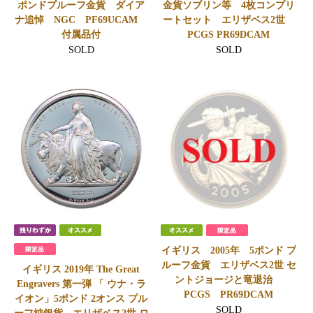
ポンドプルーフ金貨 ダイア
金貨ソブリン等 4枚コンプリ
ナ追悼 NGC PF69UCAM
ートセット エリザベス2世
付属品付
PCGS PR69DCAM
SOLD
SOLD
イギリス 2005年 5ポンド プ
ルーフ金貨 エリザベス2世 セ
イギリス 2019年 The Great
ントジョージと竜退治
Engravers 第一弾 「 ウナ・ラ
PCGS PR69DCAM
イオン」5ポンド 2オンス プル
SOLD