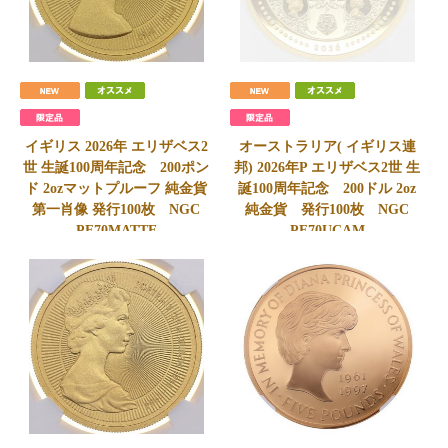
イギリス 2026年 エリザベス2
オーストラリア( イギリス連
世 生誕100周年記念 200ポン
邦) 2026年P エリザベス2世 生
ド 2ozマットプルーフ 純金貨
誕100周年記念 200ドル 2oz
第一肖像 発行100枚 NGC
純金貨 発行100枚 NGC
PF70MATTE
PF70UCAM
3,200,000
円
SOLD
会員価格
3,150,000
円