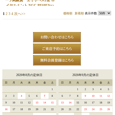
ーフ純銀貨 エリザベス2世 ロ
イヤルミント NGC PF69Ultra
Cameo
価格順
新着順
表示件数
1
2
3
4
次へ>>
1,000,000
円
会員価格
990,000
円
2026年8月の定休日
2026年9月の定休日
日
月
火
水
木
金
土
日
月
火
水
木
金
土
1
1
2
3
4
5
2
3
4
5
6
7
8
6
7
8
9
10
11
12
9
10
11
12
13
14
15
13
14
15
16
17
18
19
16
17
18
19
20
21
22
20
21
22
23
24
25
26