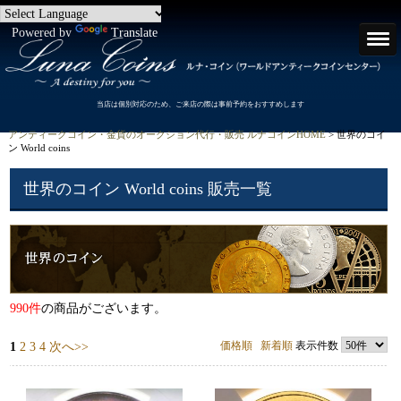
Powered by
Translate
当店は個別対応のため、ご来店の際は事前予約をおすすめします
アンティークコイン・金貨のオークション代行・販売 ルナコインHOME
> 世界のコイ
ン World coins
世界のコイン World coins 販売一覧
990件
の商品がございます。
価格順
新着順
表示件数
1
2
3
4
次へ>>