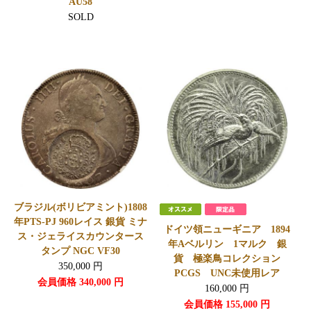
AU58
SOLD
ブラジル(ボリビアミント)1808
年PTS-PJ 960レイス 銀貨 ミナ
ドイツ領ニューギニア 1894
ス・ジェライスカウンタース
年Aベルリン 1マルク 銀
タンプ NGC VF30
貨 極楽鳥コレクション
350,000
円
PCGS UNC未使用レア
会員価格
340,000
円
160,000
円
会員価格
155,000
円