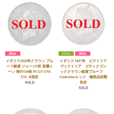
イギリス1826年クラウン プル
イギリス 1847年 ビクトリア
ーフ銀貨 ジョージ4世 美麗ト
ヴィクトリア ゴチックゴシ
ーン 発行150枚 PCGS UNC
ッククラウン銀貨プルーフ
ESC R指定
Undecimoエッジ 極美品状態
良好
SOLD
SOLD