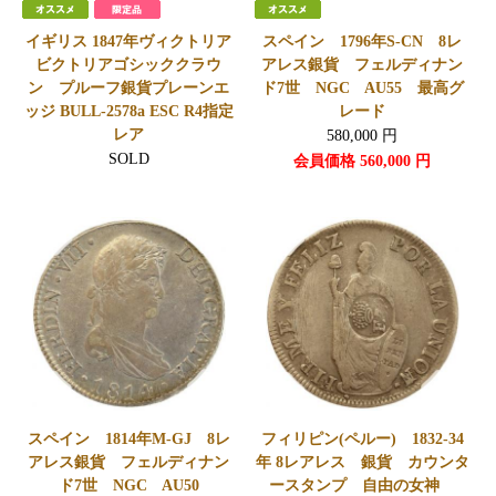
イギリス 1847年ヴィクトリア
スペイン 1796年S-CN 8レ
ビクトリアゴシッククラウ
アレス銀貨 フェルディナン
ン プルーフ銀貨プレーンエ
ド7世 NGC AU55 最高グ
ッジ BULL-2578a ESC R4指定
レード
レア
580,000
円
SOLD
会員価格
560,000
円
スペイン 1814年M-GJ 8レ
フィリピン(ペルー) 1832-34
アレス銀貨 フェルディナン
年 8レアレス 銀貨 カウンタ
ド7世 NGC AU50
ースタンプ 自由の女神