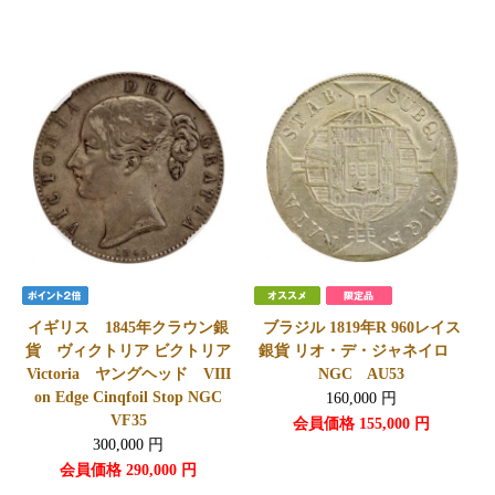
イギリス 1845年クラウン銀
ブラジル 1819年R 960レイス
貨 ヴィクトリア ビクトリア
銀貨 リオ・デ・ジャネイロ
Victoria ヤングヘッド VIII
NGC AU53
on Edge Cinqfoil Stop NGC
160,000
円
VF35
会員価格
155,000
円
300,000
円
会員価格
290,000
円