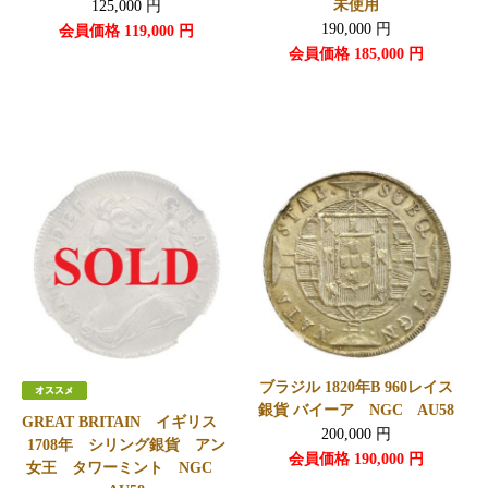
未使用
125,000
円
190,000
円
会員価格
119,000
円
会員価格
185,000
円
ブラジル 1820年B 960レイス
銀貨 バイーア NGC AU58
GREAT BRITAIN イギリス
200,000
円
1708年 シリング銀貨 アン
会員価格
190,000
円
女王 タワーミント NGC