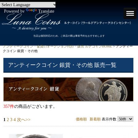
Powered by
Translate
当店は個別対応のため、ご来店の際は事前予約をおすすめします
アンティークコイン・金貨のオークション代行・販売 ルナコインHOME
> アンティー
クコイン 銀貨・その他
アンティークコイン 銀貨・その他 販売一覧
357件
の商品がございます。
価格順
新着順
表示件数
1
2
3
4
次へ>>