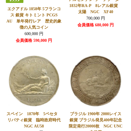
1832年RA-P 8レアル銀貨
エクアドル 1858年 5フランコ
太陽 NGC XF40
ス 銀貨 キトミント PCGS
700,000
円
AU 単年発行レア 歴史的象
会員価格
680,000
円
徴の人気コイン
600,000
円
会員価格
590,000
円
スペイン 1870年 5ペセタ
ブラジル 1900年 2000レイス
リバティ銀貨 臨時政府時代
銀貨 ブラジル発見400年記念
NGC AU58
限定発行20000枚 NGC UNC