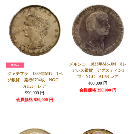
メキシコ 1823年Mo-JM 8レ
アレス銀貨 アグスティン1
グァテマラ 1889年MG 1ペ
世 NGC AU53 レア
ソ銀貨 発行6794枚 NGC
400,000
円
AU53 レア
会員価格
390,000
円
990,000
円
会員価格
980,000
円