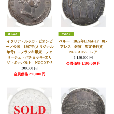
イタリア - ルッカ・ピオンビ
ペルー 1822年LIMA-JP 8レ
ーノ公国 1807年(オリジナル
アレス 銀貨 暫定発行貨
年号) 5フランキ銀貨 フェ
NGC AU53 レア
リーチェ・バチョッキ=エリ
1,150,000
円
ザ・ボナパルト NGC XF45
会員価格
1,100,000
円
300,000
円
会員価格
290,000
円