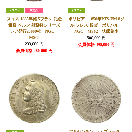
スイス 1885年銘 5フラン 記念
ボリビア 1850年PTS-FM 8ソ
銀貨 ベルン 射撃祭シリーズ
ル(ソレス)銀貨 ボリバル
レア発行25000枚 NGC
NGC MS62 状態希少
MS63
500,000
円
290,000
円
会員価格
490,000
円
会員価格
280,000
円
アルゼンチン-ラ・プラータ