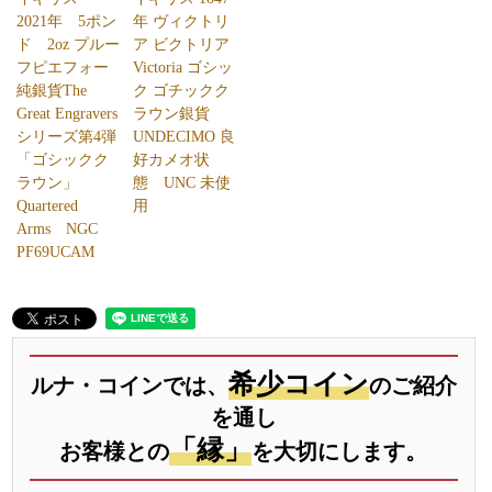
2021年 5ポン
年 ヴィクトリ
ド 2oz プルー
ア ビクトリア
フピエフォー
Victoria ゴシッ
純銀貨The
ク ゴチックク
Great Engravers
ラウン銀貨
シリーズ第4弾
UNDECIMO 良
「ゴシックク
好カメオ状
ラウン」
態 UNC 未使
Quartered
用
Arms NGC
PF69UCAM
希少コイン
ルナ・コインでは、
のご紹介
を通し
「縁」
お客様との
を大切にします。