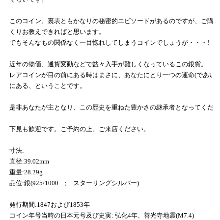
このコイン、裏表ともかなりの秘密的エピソードがあるのですが、ご購
くりお教えできればと思います。
でもそんなもの関係なく一目惚れしてしまうコインでしょうが・・・!
近年の物価、通貨変動などで益々入手が難しくなっているこの銀貨。
レアコインが目の前にある時はまさに、あなたにとり一つの運命(であい)
にある、ということです。
是非あなたが主となり、この歴史を重ねた豊かさの継承者となってくだ
下見も歓迎です。ご予約の上、ご来店ください。
寸法:
直径:39.02mm
重量:28.29g
品位:銀(925/1000 ; スターリングシルバー)
発行期間:1847および1853年
コイン年号当時の日本元号及び史実: 弘化4年、善光寺地震(M7.4)