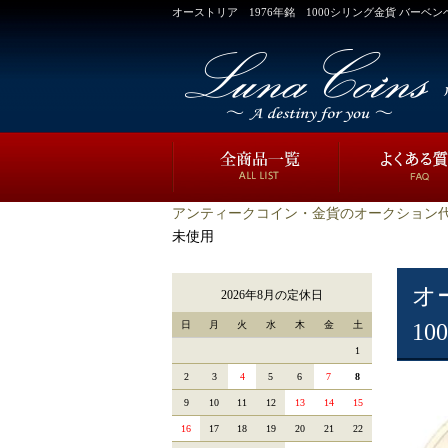
オーストリア 1976年銘 1000シリング金貨 バーベン
アンティークコイン・金貨のオークション代
未使用
オ
2026年8月の定休日
日
月
火
水
木
金
土
1
1
2
3
4
5
6
7
8
9
10
11
12
13
14
15
16
17
18
19
20
21
22