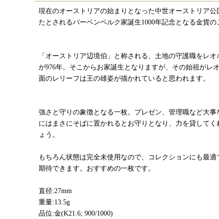
現在のオーストリアの始まりとなった中世オーストリア公
たとされるバーベンベルク家誕生1000年記念となる金貨の
「オーストリア辺境伯」と称される、土地の守護職をレオ
が976年。そこからお家誕生となりますが、その始祖がレ
面のレリーフは王の雄姿が描かれていると思われます。
強さと守りの象徴となる一枚。プレゼン、管理職など大事
にはまさにそばに置かれるとお守りとなり、力を貸してく
ょう。
もちろん状態は完全未使用なので、コレクションにも最適
期待できます。おすすめの一枚です。
直径:27mm
重量:13.5g
品位:金(K21.6; 900/1000)