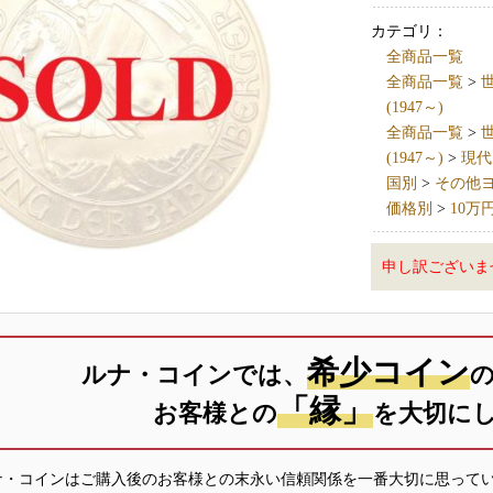
カテゴリ：
全商品一覧
全商品一覧
>
世
(1947～)
全商品一覧
>
世
(1947～)
>
現代
国別
>
その他ヨーロ
価格別
>
10万
申し訳ございま
希少コイン
ルナ・コインでは、
「縁」
お客様との
を大切に
ナ・コインはご購入後のお客様との末永い信頼関係を一番大切に思って