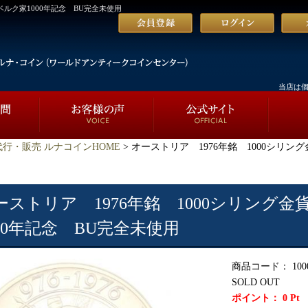
ベルク家1000年記念 BU完全未使用
当店は
行・販売 ルナコインHOME
> オーストリア 1976年銘 1000シリン
ーストリア 1976年銘 1000シリング金
000年記念 BU完全未使用
商品コード：
100
SOLD OUT
ポイント：
0
Pt