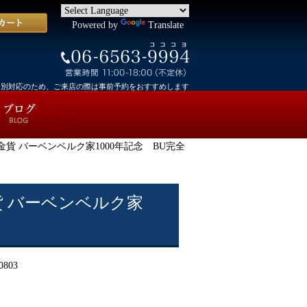
Powered by
Translate
個別対応のため、ご来店の際は事前予約をおすすめします
グ金貨 バーベンベルク家1000年記念 BU完全
貨 バーベンベルク家
0803