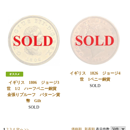
イギリス 1826 ジョージ4
世 1ペニー銅貨
イギリス 1806 ジョージ3
SOLD
世 1/2 ハーフペニー銅貨
金張りプルーフ パターン貨
幣 Gilt
SOLD
価格順
新着順
表示件数
1
2
3
4
次へ>>