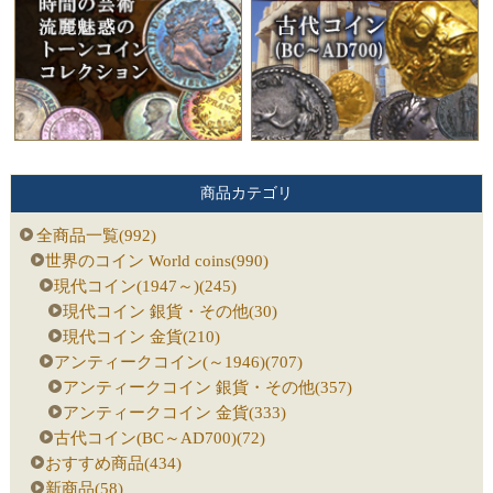
商品カテゴリ
全商品一覧(992)
世界のコイン World coins(990)
現代コイン(1947～)(245)
現代コイン 銀貨・その他(30)
現代コイン 金貨(210)
アンティークコイン(～1946)(707)
アンティークコイン 銀貨・その他(357)
アンティークコイン 金貨(333)
古代コイン(BC～AD700)(72)
おすすめ商品(434)
新商品(58)