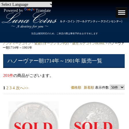
Powered by
Translate
当店は個別対応のため、ご来店の際は事前予約をおすすめします
アンティークコイン・金貨のオークション代行・販売 ルナコインHOME
> ハノーヴァ
ー朝1714年～1901年
ハノーヴァー朝1714年～1901年 販売一覧
201件
の商品がございます。
価格順
新着順
表示件数
1
2
3
4
次へ>>