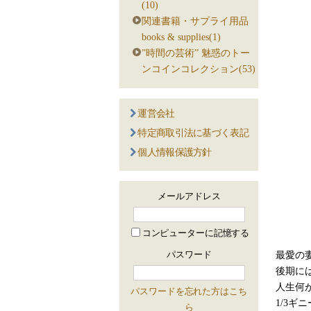
(10)
関連書籍・サプライ用品
books & supplies(1)
”時間の芸術” 魅惑のトー
ンコインコレクション(53)
運営会社
特定商取引法に基づく表記
個人情報保護方針
メールアドレス
コンピューターに記憶する
最愛の
パスワード
後期に
人生何
パスワードを忘れた方はこち
1/3ギ
ら