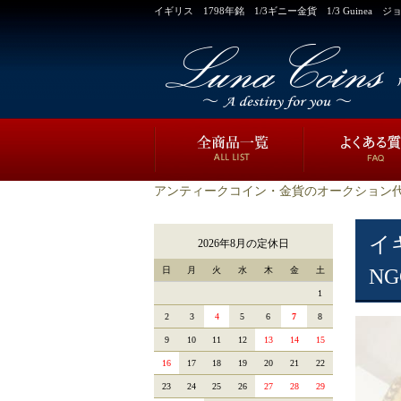
イギリス 1798年銘 1/3ギニー金貨 1/3 Guinea 
アンティークコイン・金貨のオークション代
イ
2026年8月の定休日
日
月
火
水
木
金
土
N
1
2
3
4
5
6
7
8
9
10
11
12
13
14
15
16
17
18
19
20
21
22
23
24
25
26
27
28
29