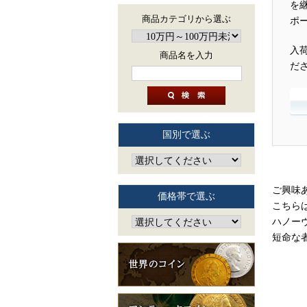
を
商品カテゴリから選ぶ
ポ
入
商品名を入力
だ
国別で選ぶ
ご興味
価格帯で選ぶ
こちらは
ハノー
短命な