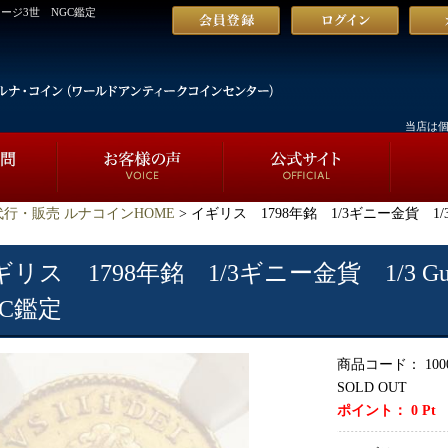
ジョージ3世 NGC鑑定
当店は
行・販売 ルナコインHOME
> イギリス 1798年銘 1/3ギニー金貨 1/3
ギリス 1798年銘 1/3ギニー金貨 1/3 
GC鑑定
商品コード：
100
SOLD OUT
ポイント：
0
Pt