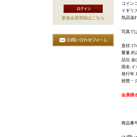
コイン
イギリ
気品溢
新規会員登録はこちら
写真で
直径:17
重量:約2
品位:金(K
国名:イ
発行年:17
状態・グ
会員様ポ
商品番号: