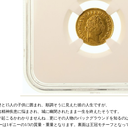
妻と15人の子供に囲まれ、順調そうに見えた彼の人生ですが、
は精神疾患に悩まされ、城に幽閉されたまま一生を終えたそうです。
が起こるかわかりませんね…更にその人物のバックグラウンドを知るの
ニーは1ギニーの1/3の質量・重量となります。裏面は王冠モチーフとなっ