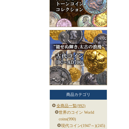
商品カテゴリ
全商品一覧(992)
世界のコイン World
coins(990)
現代コイン(1947～)(245)