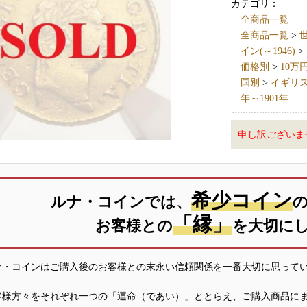
カテゴリ：
全商品一覧
全商品一覧
>
世
イン(～1946)
>
価格別
>
10万
国別
>
イギリス英国
年～1901年
申し訳ございま
希少コイン
ルナ・コインでは、
「縁」
お客様との
を大切に
ナ・コインはご購入後のお客様との末永い信頼関係を一番大切に思って
客様方々をそれぞれ一つの「運命（であい）」ととらえ、ご購入商品に