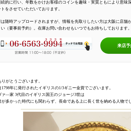
継続的に行い、年数をかけお客様のコインを趣味・実質ともにより意味
ートをさせていただいております。
荷は随時アップロードされますが、情報を先取りしたい方は大阪に店舗
さい（要事前予約）。在庫お問い合わせもいつでもお待ちしております
来店予
ありがとうございます。
1798年に発行されたイギリスの1/3ギニー金貨でございます。
ヴァ―家 3代目のイギリス国王のジョージ3世は
者が多かった時代にも関わらず、長命である上に長く世を納める人物で