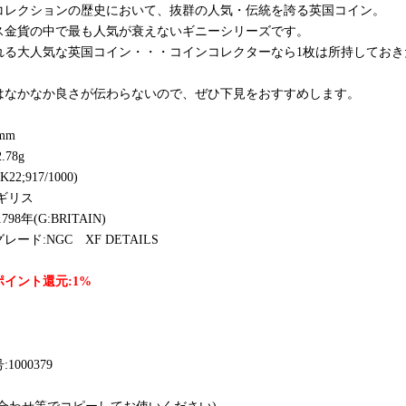
コレクションの歴史において、抜群の人気・伝統を誇る英国コイン。
ス金貨の中で最も人気が衰えないギニーシリーズです。
れる大人気な英国コイン・・・コインコレクターなら1枚は所持しておき
はなかなか良さが伝わらないので、ぜひ下見をおすすめします。
mm
.78g
22;917/1000)
ギリス
98年(G:BRITAIN)
レード:NGC XF DETAILS
イント還元:1%
1000379