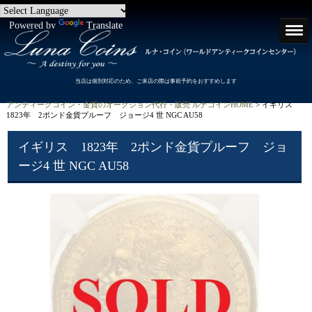
Powered by
Translate
当店は個別対応のため、ご来店の際は事前予約をおすすめします
アンティークコイン・金貨のオークション代行・販売 ルナコインHOME
> イギリス
1823年 2ポンド金貨プルーフ ジョージ4 世 NGC AU58
イギリス 1823年 2ポンド金貨プルーフ ジョ
ージ4 世 NGC AU58