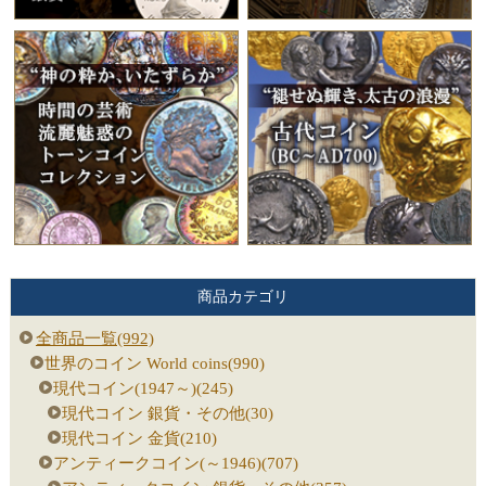
商品カテゴリ
全商品一覧(992)
世界のコイン World coins(990)
現代コイン(1947～)(245)
現代コイン 銀貨・その他(30)
現代コイン 金貨(210)
アンティークコイン(～1946)(707)