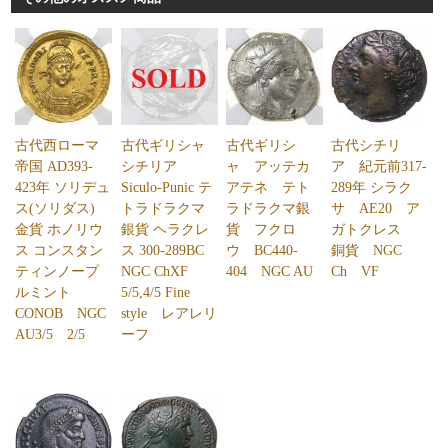
古代西ローマ
古代ギリシャ
古代ギリシ
古代シチリ
帝国 AD393-
シチリア
ャ アッテカ
ア 紀元前317-
423年 ソリデュ
Siculo-Punic テ
アテネ テト
289年 シラク
ス(ソリダス)
トラドラクマ
ラドラクマ銀
サ AE20 ア
金貨 ホノリウ
銀貨 ヘラクレ
貨 フクロ
ガトクレス
ス コンスタン
ス 300-289BC
ウ BC440-
銅貨 NGC
ティンノープ
NGC ChXF
404 NGC AU
Ch VF
ルミント
5/5,4/5 Fine
CONOB NGC
style レアレリ
AU3/5 2/5
ーフ