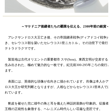
～マケドニア後継者たちの覇業を伝える、2300年前の銀貨～
アレクサンドロス大王亡き後、その帝国継承戦争(ディアドコイ戦争)を
き、セレウコス朝を築いたセレウコス1世ニカトル 。その治世下で発行さ
テトラドラクマです。
製造地は古代オリエントの重要都市 スサ(Susa)。東西文明が交差する
生み出された、極めて魅力的な一枚です。紀元前300-295年ごろの発行と
ます。
表面には、英雄的な頭像が右向きに描かれています。肖像は本人かアレ
ロス大王か研究判断となりますが、人相などからセレウコス1世本人では
れています。
豹皮を被せた兜に雄牛の角と耳を備えた神話的装飾が印象的。征服者の
王権の正統性を象徴する、ヘレニズム時代らしい荘厳な意匠です。