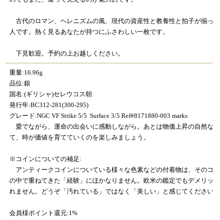
古代のロマン、ヘレニズムの風、現代の資産性と教養性と拍子が揃った
人です。熱く見るあなたが持つにふさわしい一枚です。
下見歓迎。予約の上お越しください。
重量:16.96g
品位:銀
国名:(ギリシャ)セレウコス朝
発行年:BC312-281(300-295)
グレード:NGC VF Strike 5/5 Surface 3/5 Ref#8171880-003 marks
愛でながら、運命の出会いに感動しながら。あとは物価上昇の自然な原
て、時が価値を育てていくのを楽しみましょう。
※コインについての補足:
アンティークコインについている様々な色素などの付着物は、そのコイ
の中で重ねてきた「経験」にほかなりません。欧米の鑑定でもデメリッ
れません。どうぞ「汚れている」ではなく「美しい」と感じてください
会員様ポイント還元:1%