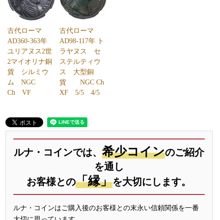
古代ローマ
古代ローマ
AD360-363年
AD98-117年 ト
ユリアヌス2世
ラヤヌス セ
2マイオリナ銅
ステルティウ
貨 シルミウ
ス 大型銅
ム NGC
貨 NGC Ch
Ch VF
XF 5/5 4/5
希少コイン
ルナ・コインでは、
のご紹介
を通し
「縁」
お客様との
を大切にします。
ルナ・コインはご購入後のお客様との末永い信頼関係を一番
大切に思っています。