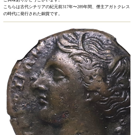
こちらは古代シチリアの紀元前317年〜289年間、僭主アガトクレス
の時代に発行された銅貨です。