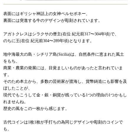
表面にはギリシャ神話上の女神ペルセポネー、
裏面には突進する牛のデザインが彫刻されています。
アガトクレスはシラクサの僭主(在位 紀元前317〜304年頃)で、
のちに王(在位 紀元前304〜289年頃)となります。
地中海最大の島・シチリア島(Sicilia)は、自然条件に恵まれた風土
をもち、
商業・農業の発展には、目覚ましいものがあったと言われていま
す。
そのため本土から、多数の芸術家が渡海し、貨幣鋳造にも影響を及
ぼしたことが、
現代でもこうして金・銀・銅貨が残っている1つの理由の1つかもし
れませんね。
歴史の風をこの一枚から感じます。
古代コインは1枚1枚が手打ちの為同じデザインや彫刻のコインで
も、