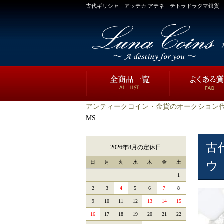
古代ギリシャ アッテカ アテネ テトラドラクマ銀貨 フクロ
アンティークコイン・金貨のオークション代
MS
古
2026年8月の定休日
日
月
火
水
木
金
土
ウ 
1
2
3
4
5
6
7
8
9
10
11
12
13
14
15
16
17
18
19
20
21
22