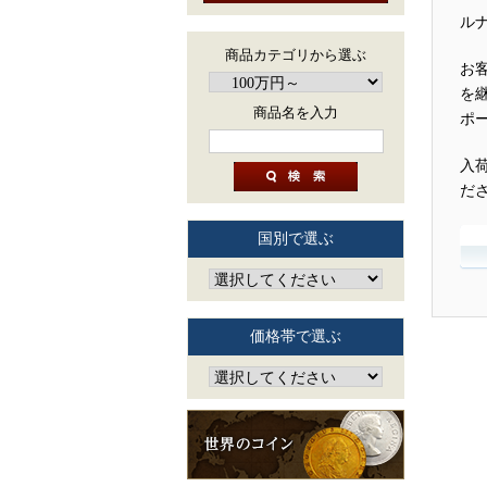
ル
商品カテゴリから選ぶ
お
を
商品名を入力
ポ
入
だ
国別で選ぶ
価格帯で選ぶ