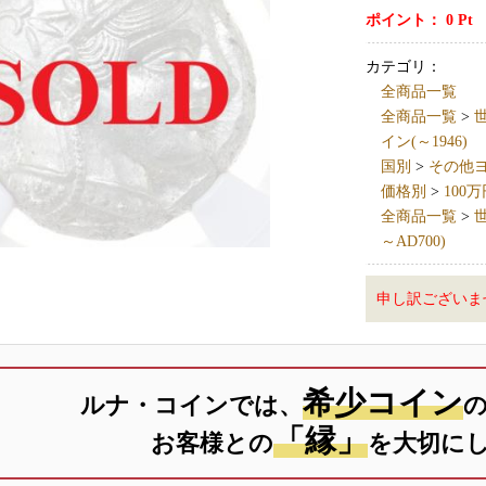
ポイント：
0
Pt
カテゴリ：
全商品一覧
全商品一覧
>
世
イン(～1946)
国別
>
その他ヨーロ
価格別
>
100
全商品一覧
>
世
～AD700)
申し訳ございま
希少コイン
ルナ・コインでは、
「縁」
お客様との
を大切に