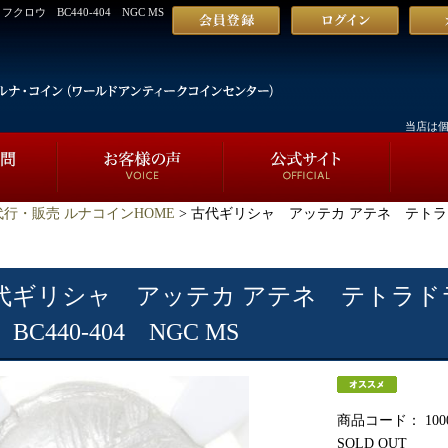
ウ BC440-404 NGC MS
当店は
行・販売 ルナコインHOME
> 古代ギリシャ アッテカ アテネ テトラド
代ギリシャ アッテカ アテネ テトラド
BC440-404 NGC MS
商品コード：
100
SOLD OUT