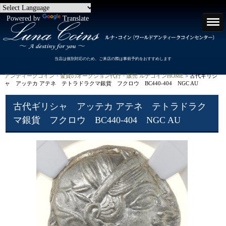
Powered by
Translate
当店は個別対応のため、ご来店の際は事前予約をおすすめします
アンティークコイン・金貨のオークション代行・販売 ルナコインHOME
> 古代ギリシ
ャ アッテカ アテネ テトラドラクマ銀貨 フクロウ BC440-404 NGC AU
古代ギリシャ アッテカ アテネ テトラドラク
マ銀貨 フクロウ BC440-404 NGC AU