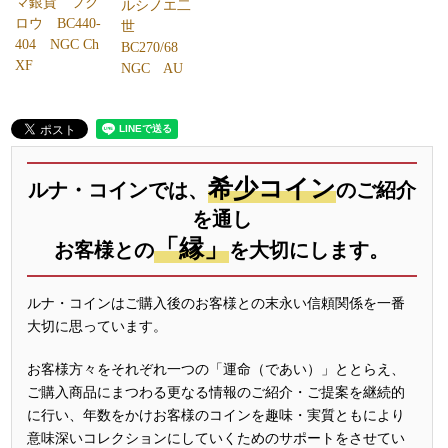
マ銀貨 フク
ルシノエ二
ロウ BC440-
世
404 NGC Ch
BC270/68
XF
NGC AU
希少コイン
ルナ・コインでは、
のご紹介
を通し
「縁」
お客様との
を大切にします。
ルナ・コインはご購入後のお客様との末永い信頼関係を一番
大切に思っています。
お客様方々をそれぞれ一つの「運命（であい）」ととらえ、
ご購入商品にまつわる更なる情報のご紹介・ご提案を継続的
に行い、年数をかけお客様のコインを趣味・実質ともにより
意味深いコレクションにしていくためのサポートをさせてい