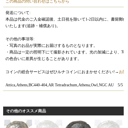
この商品の問い合わせはこちらから
発送について:
本品は代金のご入金確認後、土日祝を除いて1-2日以内に、書留郵便
いたします(追跡・補償あり)。
その他の事項等:
・写真のお品が実際にお届けするものとなります。
・商品は一定の照明下にて撮影されています。光の加減により、写
の色合いに差異が生じることがあります。
コインの総合サービスはぜひルナコインにおまかせください!→
お問
Attica,Athens,BC440-404,AR Tetradrachum,Athena,Owl,NGC AU 5/5 
その他のオススメ商品