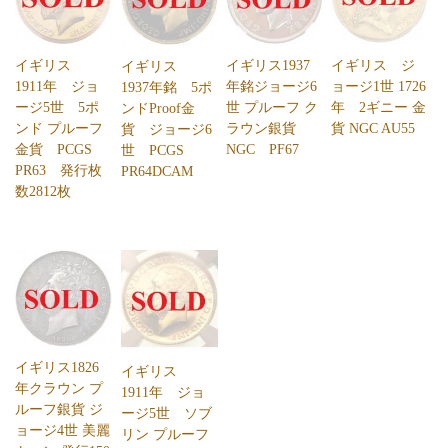
イギリス
イギリス1937
イギリス ジ
イギリス
1911年 ジョ
年銘ジョージ6
ョージ1世 1726
1937年銘 5ポ
ージ5世 5ポ
世 プルーフ ク
年 2ギニー 金
ンドProof金
ンド プルーフ
ラウン銀貨
貨 NGC AU55
貨 ジョージ6
金貨 PCGS
NGC PF67
世 PCGS
PR63 発行枚
PR64DCAM
数2812枚
イギリス1826
イギリス
年クラウン プ
1911年 ジョ
ルーフ銀貨 ジ
ージ5世 ソブ
ョージ4世 美麗
リン プルーフ