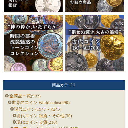
商品カテゴリ
全商品一覧(992)
世界のコイン World coins(990)
現代コイン(1947～)(245)
現代コイン 銀貨・その他(30)
現代コイン 金貨(210)