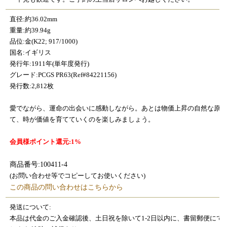
直径:約36.02mm
重量:約39.94g
品位:金(K22; 917/1000)
国名:イギリス
発行年:1911年(単年度発行)
グレード:PCGS PR63(Ref#84221156)
発行数:2,812枚
愛でながら、運命の出会いに感動しながら。あとは物価上昇の自然な原
て、時が価値を育てていくのを楽しみましょう。
会員様ポイント還元:1%
商品番号:100411-4
(お問い合わせ等でコピーしてお使いください)
この商品の問い合わせはこちらから
発送について:
本品は代金のご入金確認後、土日祝を除いて1-2日以内に、書留郵便にて