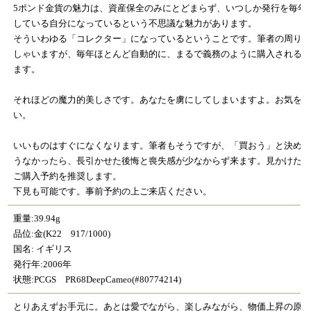
5ポンド金貨の魅力は、資産保全のみにとどまらず、いつしか発行を毎年
している自分になっているという不思議な魅力があります。
そういわゆる「コレクター」になっているということです。筆者の周り
しゃいますが、毎年ほとんど自動的に、まるで義務のように購入される
ます。
それほどの魔力的美しさです。あなたを虜にしてしまいますよ。お気を
い。
いいものはすぐになくなります。筆者もそうですが、「買おう」と決め
うなかったら、長引かせた後悔と喪失感が少なからず来ます。見かけた
ご購入予約を推奨します。
下見も可能です。事前予約の上ご来店ください。
重量:39.94g
品位:金(K22 917/1000)
国名: イギリス
発行年:2006年
状態:PCGS PR68DeepCameo(#80774214)
とりあえずお手元に。あとは愛でながら、楽しみながら、物価上昇の原