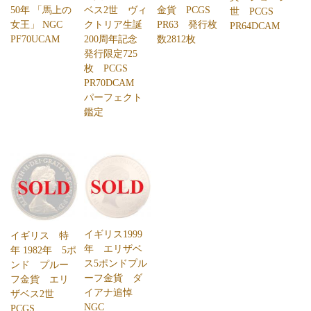
50年 「馬上の
ベス2世 ヴィ
金貨 PCGS
世 PCGS
女王」 NGC
クトリア生誕
PR63 発行枚
PR64DCAM
PF70UCAM
200周年記念
数2812枚
発行限定725
枚 PCGS
PR70DCAM
パーフェクト
鑑定
イギリス1999
イギリス 特
年 エリザベ
年 1982年 5ポ
ス5ポンドプル
ンド プルー
ーフ金貨 ダ
フ金貨 エリ
イアナ追悼
ザベス2世
NGC
PCGS