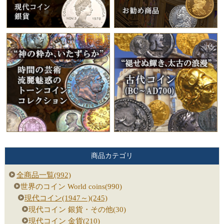
商品カテゴリ
全商品一覧(992)
世界のコイン World coins(990)
現代コイン(1947～)(245)
現代コイン 銀貨・その他(30)
現代コイン 金貨(210)