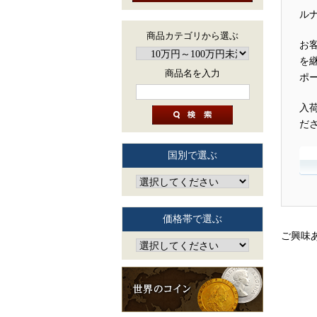
ル
商品カテゴリから選ぶ
お
を
商品名を入力
ポ
入
だ
国別で選ぶ
価格帯で選ぶ
ご興味