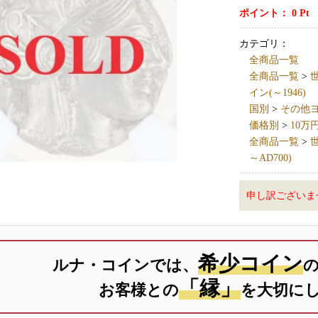
ポイント：
0
Pt
カテゴリ：
全商品一覧
全商品一覧
>
世
イン(～1946)
国別
>
その他ヨーロ
価格別
>
10万
全商品一覧
>
世
～AD700)
申し訳ございま
希少コイン
ルナ・コインでは、
「縁」
お客様との
を大切に