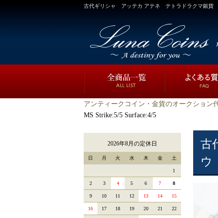
古代ギリシャ アッテカ アテネ テトラドラクマ銀貨 フクロウ BC44
アンティークコイン・金貨のオークション代
MS Strike:5/5 Surface:4/5
古
2026年8月の定休日
日
月
火
水
木
金
土
ウ 
1
2
3
4
5
6
7
8
9
10
11
12
13
14
15
16
17
18
19
20
21
22