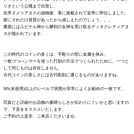
リオという公職まで出世し、
先帝ヌメリアヌスの崩御後、軍に推戴されて皇帝に即位しました。
彼にそれだけ資質があったから成しえたのでしょう。。。
裏面にはユピテル神から勝利の女神を受け取るディオクレティアヌ
スが描かれています。
この時代のコインの多くは、手彫りの型に金属を挟み、
一枚づつハンマーを使った打刻の方法でつくられたために、一つと
して同じものは存在しません。
古代コインの美しさには古代彫刻に通じるものがありますね。
MS(未使用)以上のレベルで状態が非常によくお勧めの一枚です。
写真だと詳細やお品物の素晴らしさが伝わりにくいかと思いますの
で、下見をオススメいたします。
ご予約の上是非、ご来店くださいませ。