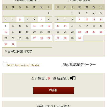
2026年8月の定休日
2026年9月の定休日
日
月
火
水
木
金
土
日
月
火
水
木
金
土
1
1
2
3
4
5
2
3
4
5
6
7
8
6
7
8
9
10
11
12
9
10
11
12
13
14
15
13
14
15
16
17
18
19
16
17
18
19
20
21
22
20
21
22
23
24
25
26
23
24
25
26
27
28
29
27
28
29
30
30
31
※赤字は休業日です
0円
合計数量：
0
商品金額：
商品カテゴリから選ぶ