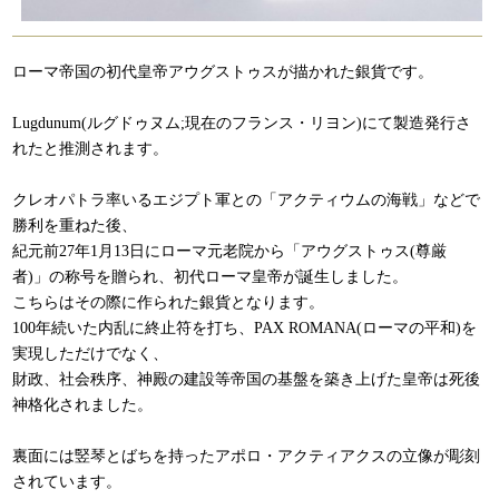
ローマ帝国の初代皇帝アウグストゥスが描かれた銀貨です。
Lugdunum(ルグドゥヌム;現在のフランス・リヨン)にて製造発行さ
れたと推測されます。
クレオパトラ率いるエジプト軍との「アクティウムの海戦」などで
勝利を重ねた後、
紀元前27年1月13日にローマ元老院から「アウグストゥス(尊厳
者)」の称号を贈られ、初代ローマ皇帝が誕生しました。
こちらはその際に作られた銀貨となります。
100年続いた内乱に終止符を打ち、PAX ROMANA(ローマの平和)を
実現しただけでなく、
財政、社会秩序、神殿の建設等帝国の基盤を築き上げた皇帝は死後
神格化されました。
裏面には竪琴とばちを持ったアポロ・アクティアクスの立像が彫刻
されています。