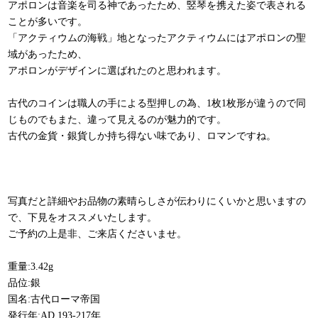
アポロンは音楽を司る神であったため、竪琴を携えた姿で表される
ことが多いです。
「アクティウムの海戦」地となったアクティウムにはアポロンの聖
域があったため、
アポロンがデザインに選ばれたのと思われます。
古代のコインは職人の手による型押しの為、1枚1枚形が違うので同
じものでもまた、違って見えるのが魅力的です。
古代の金貨・銀貨しか持ち得ない味であり、ロマンですね。
写真だと詳細やお品物の素晴らしさが伝わりにくいかと思いますの
で、下見をオススメいたします。
ご予約の上是非、ご来店くださいませ。
重量:3.42g
品位:銀
国名:古代ローマ帝国
発行年:AD 193-217年