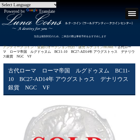
Powered by
Translate
当店は個別対応のため、ご来店の際は事前予約をおすすめします
アンティークコイン・金貨のオークション代行・販売 ルナコインHOME
> 古代ロー
マ ローマ帝国 ルグドゥヌム BC11-10 BC27-AD14年 アウグストゥス デナリウ
ス銀貨 NGC VF
古代ローマ ローマ帝国 ルグドゥヌム BC11-
10 BC27-AD14年 アウグストゥス デナリウス
銀貨 NGC VF