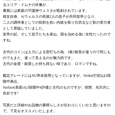
るユリア・ドムナの肖像が、
裏面には家庭の守護神ウェスタが彫刻されています。
彼女自身、セウェルスの死後2人の息子が共同皇帝となり、
二人の調停者としての役割を担い内政を取り仕切るなど影の実力者
として君臨していました。
皇帝の妃、そして息子たちを束ね、国を治める強い女性だったので
すね。
古代のコインは人力による型打ちの為、1枚1枚形が違うので同じも
のでもまた、違って見えるのが魅力的です。
古代の金貨・銀貨しか持ち得ない味であり、ロマンですね。
鑑定グレードにはAU準未使用となっていますが、Strike(打刻)は5段
階中満点、
Surface(表面)も5段階中4評価と古代のものですが、状態、光沢共に
良好です!
写真だと詳細やお品物の素晴らしさが伝わりにくいかと思いますの
で、下見をオススメいたします。