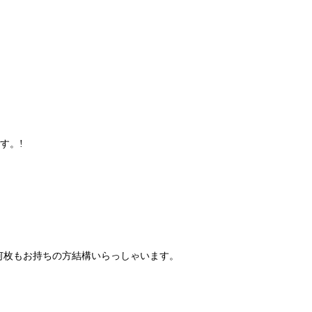
です。!
何枚もお持ちの方結構いらっしゃいます。