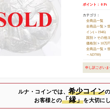
ポイント：
0
Pt
カテゴリ：
全商品一覧
全商品一覧
>
世
イン(～1946)
国別
>
その他ヨーロ
価格別
>
10万
全商品一覧
>
世
～AD700)
申し訳ございま
希少コイン
ルナ・コインでは、
「縁」
お客様との
を大切に