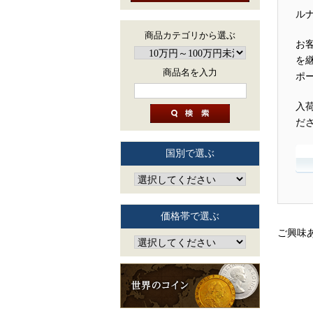
ル
商品カテゴリから選ぶ
お
を
商品名を入力
ポ
入
だ
国別で選ぶ
価格帯で選ぶ
ご興味