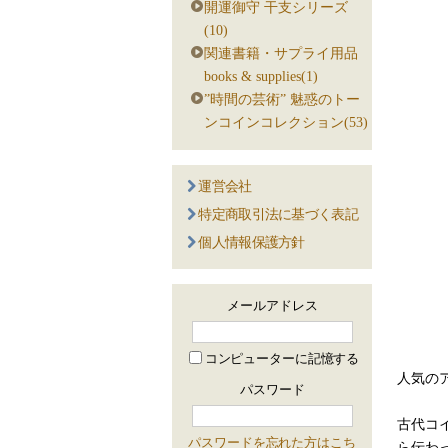
開運御守 干支シリーズ
(10)
関連書籍・サプライ用品
books & supplies(1)
”時間の芸術” 魅惑のトー
ンコインコレクション(53)
運営会社
特定商取引法に基づく表記
個人情報保護方針
メールアドレス
コンピューターに記憶する
人気の
パスワード
古代コ
パスワードを忘れた方はこち
ら伝わ