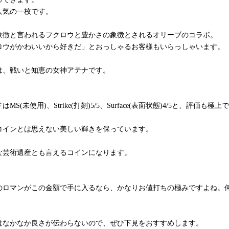
人気の一枚です。
象徴と言われるフクロウと豊かさの象徴とされるオリーブのコラボ。
ロウがかわいいから好きだ」とおっしゃるお客様もいらっしゃいます。
は、戦いと知恵の女神アテナです。
MS(未使用)、Strike(打刻)5/5、Surface(表面状態)4/5と、評価も極上
コインとは思えない美しい輝きを保っています。
な芸術遺産とも言えるコインになります。
のロマンがこの金額で手に入るなら、かなりお値打ちの極みですよね。
はなかなか良さが伝わらないので、ぜひ下見をおすすめします。