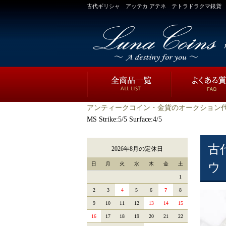
古代ギリシャ アッテカ アテネ テトラドラクマ銀貨 フクロウ BC44
アンティークコイン・金貨のオークション代
MS Strike:5/5 Surface:4/5
古
2026年8月の定休日
日
月
火
水
木
金
土
ウ 
1
2
3
4
5
6
7
8
9
10
11
12
13
14
15
16
17
18
19
20
21
22