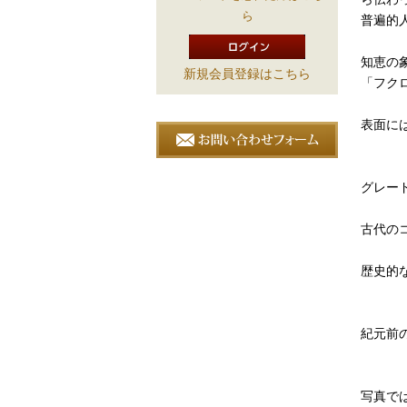
ら
普遍的
知恵の
新規会員登録はこちら
「フク
表面に
グレードは
古代の
歴史的
紀元前
写真で