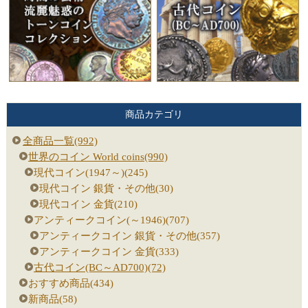
商品カテゴリ
全商品一覧(992)
世界のコイン World coins(990)
現代コイン(1947～)(245)
現代コイン 銀貨・その他(30)
現代コイン 金貨(210)
アンティークコイン(～1946)(707)
アンティークコイン 銀貨・その他(357)
アンティークコイン 金貨(333)
古代コイン(BC～AD700)(72)
おすすめ商品(434)
新商品(58)