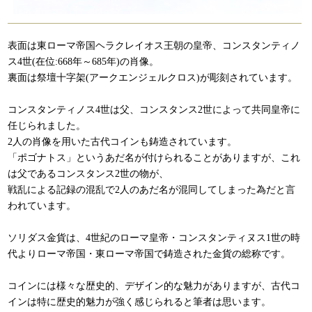
表面は東ローマ帝国ヘラクレイオス王朝の皇帝、コンスタンティノ
ス4世(在位:668年～685年)の肖像。
裏面は祭壇十字架(アークエンジェルクロス)が彫刻されています。
コンスタンティノス4世は父、コンスタンス2世によって共同皇帝に
任じられました。
2人の肖像を用いた古代コインも鋳造されています。
「ポゴナトス」というあだ名が付けられることがありますが、これ
は父であるコンスタンス2世の物が、
戦乱による記録の混乱で2人のあだ名が混同してしまった為だと言
われています。
ソリダス金貨は、4世紀のローマ皇帝・コンスタンティヌス1世の時
代よりローマ帝国・東ローマ帝国で鋳造された金貨の総称です。
コインには様々な歴史的、デザイン的な魅力がありますが、古代コ
インは特に歴史的魅力が強く感じられると筆者は思います。