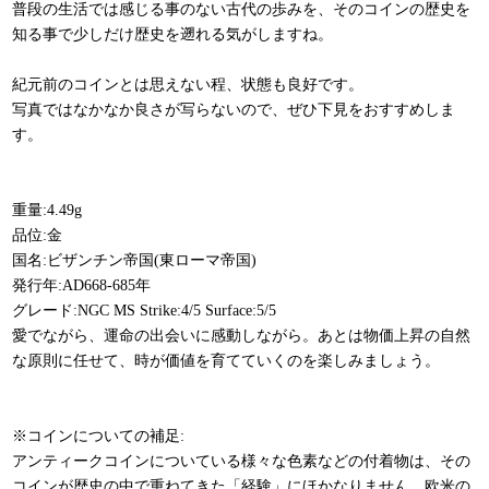
普段の生活では感じる事のない古代の歩みを、そのコインの歴史を
知る事で少しだけ歴史を遡れる気がしますね。
紀元前のコインとは思えない程、状態も良好です。
写真ではなかなか良さが写らないので、ぜひ下見をおすすめしま
す。
重量:4.49g
品位:金
国名:ビザンチン帝国(東ローマ帝国)
発行年:AD668-685年
グレード:NGC MS Strike:4/5 Surface:5/5
愛でながら、運命の出会いに感動しながら。あとは物価上昇の自然
な原則に任せて、時が価値を育てていくのを楽しみましょう。
※コインについての補足:
アンティークコインについている様々な色素などの付着物は、その
コインが歴史の中で重ねてきた「経験」にほかなりません。欧米の