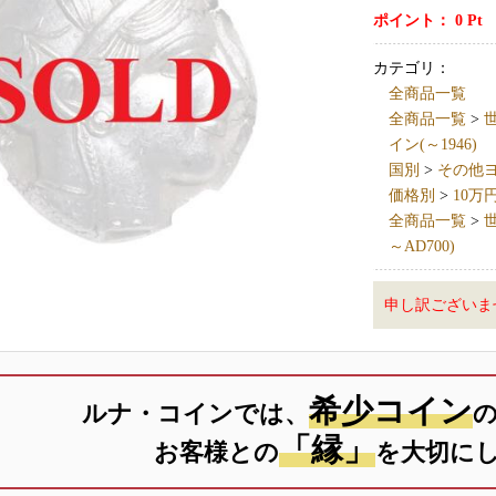
ポイント：
0
Pt
カテゴリ：
全商品一覧
全商品一覧
>
世
イン(～1946)
国別
>
その他ヨーロ
価格別
>
10万
全商品一覧
>
世
～AD700)
申し訳ございま
希少コイン
ルナ・コインでは、
「縁」
お客様との
を大切に