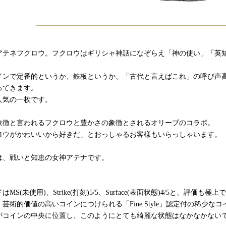
アテネフクロウ。フクロウはギリシャ神話になぞらえ「神の使い」「英
インで定番的というか、鉄板というか、「古代と言えばこれ」の呼び声
ってきます。
人気の一枚です。
象徴と言われるフクロウと豊かさの象徴とされるオリーブのコラボ。
ロウがかわいいから好きだ」とおっしゃるお客様もいらっしゃいます。
は、戦いと知恵の女神アテナです。
MS(未使用)、Strike(打刻)5/5、Surface(表面状態)4/5と、評価も極上
芸術的価値の高いコインにつけられる「Fine Style」認定付の稀少な
がコインの中央に位置し、このようにとても綺麗な状態はなかなかない