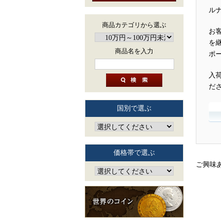
ル
商品カテゴリから選ぶ
お
を
商品名を入力
ポ
入
だ
国別で選ぶ
価格帯で選ぶ
ご興味