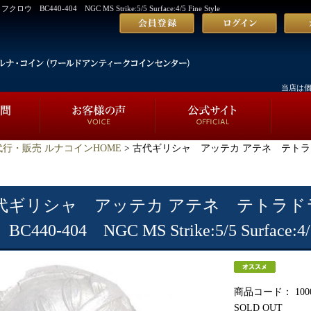
404 NGC MS Strike:5/5 Surface:4/5 Fine Style
当店は
行・販売 ルナコインHOME
> 古代ギリシャ アッテカ アテネ テトラド
代ギリシャ アッテカ アテネ テトラド
C440-404 NGC MS Strike:5/5 Surface:4/5
商品コード：
100
SOLD OUT