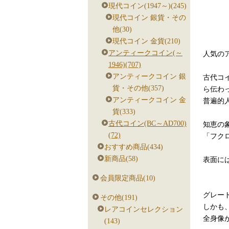
現代コイン(1947～)(245)
現代コイン 銀貨・その
他(30)
現代コイン 金貨(210)
アンティークコイン(～
人気の
1946)(707)
アンティークコイン 銀
古代コ
貨・その他(357)
ら伝わ
アンティークコイン 金
普遍的
貨(333)
古代コイン(BC～AD700)
知恵の
(72)
「フク
おすすめ商品(434)
新商品(58)
表面に
会員限定商品(10)
グレードは
その他(191)
しかも、
レアコインセレクション
全身像
(143)