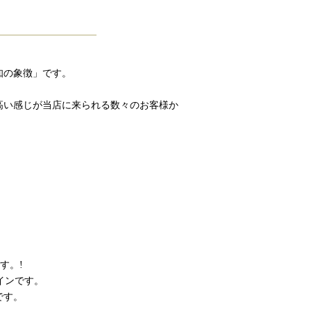
知の象徴」です。
高い感じが当店に来られる数々のお客様か
です。!
コインです。
です。