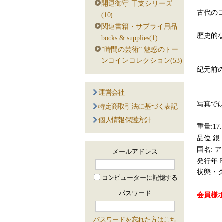
開運御守 干支シリーズ
古代の
(10)
関連書籍・サプライ用品
歴史的
books & supplies(1)
”時間の芸術” 魅惑のトー
ンコインコレクション(53)
紀元前
運営会社
写真で
特定商取引法に基づく表記
個人情報保護方針
重量:17.
品位:銀
国名: 
メールアドレス
発行年:B
状態・グ
コンピューターに記憶する
パスワード
会員様ポ
パスワードを忘れた方はこち