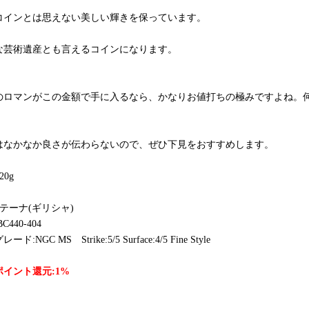
コインとは思えない美しい輝きを保っています。
な芸術遺産とも言えるコインになります。
のロマンがこの金額で手に入るなら、かなりお値打ちの極みですよね。
はなかなか良さが伝わらないので、ぜひ下見をおすすめします。
20g
アテーナ(ギリシャ)
C440-404
レード:NGC MS
Strike:5
/5 Surface:4/5 Fine Style
イント還元:1%