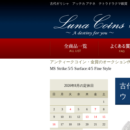
古代ギリシャ アッテカ アテネ テトラドラクマ銀貨 フクロウ BC440-
アンティークコイン・金貨のオークション代
MS Strike:5/5 Surface:4/5 Fine Style
古
2026年8月の定休日
日
月
火
水
木
金
土
ウ B
1
2
3
4
5
6
7
8
9
10
11
12
13
14
15
16
17
18
19
20
21
22