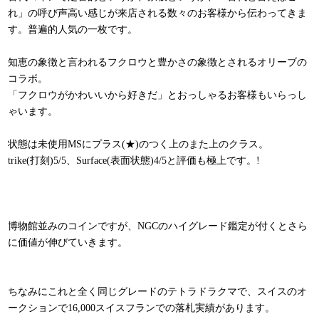
れ」の呼び声高い感じが来店される数々のお客様から伝わってきま
す。普遍的人気の一枚です。
知恵の象徴と言われるフクロウと豊かさの象徴とされるオリーブの
コラボ。
「フクロウがかわいいから好きだ」とおっしゃるお客様もいらっし
ゃいます。
状態は未使用MSにプラス(★)のつく上のまた上のクラス。
trike(打刻)5/5、Surface(表面状態)4/5と評価も極上です。!
博物館並みのコインですが、NGCのハイグレード鑑定が付くとさら
に価値が伸びていきます。
ちなみにこれと全く同じグレードのテトラドラクマで、スイスのオ
ークションで16,000スイスフランでの落札実績があります。