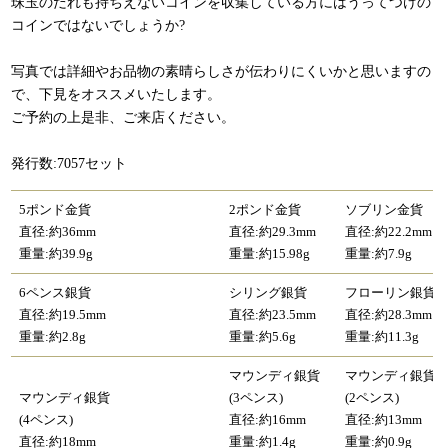
珠玉のだれも持ちえないコインを収集している方にはうってつけの
コインではないでしょうか?
写真では詳細やお品物の素晴らしさが伝わりにくいかと思いますの
で、下見をオススメいたします。
ご予約の上是非、ご来店ください。
発行数:7057セット
5ポンド金貨
2ポンド金貨
ソブリン金貨
直径:約36mm
直径:約29.3mm
直径:約22.2mm
重量:約39.9g
重量:約15.98g
重量:約7.9g
6ペンス銀貨
シリング銀貨
フローリン銀貨
直径:約19.5mm
直径:約23.5mm
直径:約28.3mm
重量:約2.8g
重量:約5.6g
重量:約11.3g
マウンディ銀貨
マウンディ銀貨
マウンディ銀貨
(3ペンス)
(2ペンス)
(4ペンス)
直径:約16mm
直径:約13mm
直径:約18mm
重量:約1.4g
重量:約0.9g