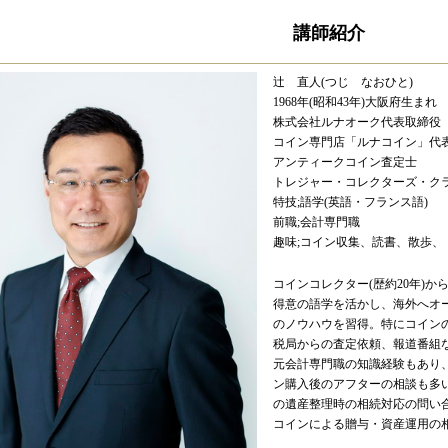
講師紹介
辻 直人(つじ なおひと)
1968年(昭和43年)大阪府生まれ
株式会社ルナオーク代表取締役
コイン専門店「ルナコイン」代
アンティークコイン査定士
トレジャー・コレクターズ・ク
特技;語学(英語・フランス語)
前職;会計専門職
趣味;コイン収集、読書、散歩、
コインコレクター(歴約20年)
得意の語学を活かし、海外へオ
のノウハウを習得。特にコイン
税局からの査定依頼、報道番組
元会計専門職の知識経験もあり
ン購入後のアフターの相談も多
の遺産整理時の相続対応の問い
コインによる贈与・資産運用の