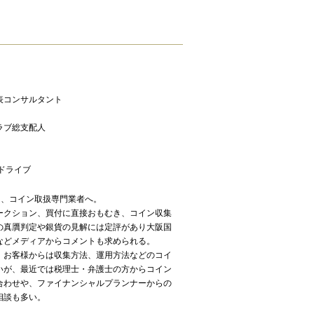
表コンサルタント
ラブ総支配人
ドライブ
から、コイン取扱専門業者へ。
ークション、買付に直接おもむき、コイン収集
の真贋判定や銀貨の見解には定評があり大阪国
などメディアからコメントも求められる。
、お客様からは収集方法、運用方法などのコイ
いが、最近では税理士・弁護士の方からコイン
合わせや、ファイナンシャルプランナーからの
相談も多い。