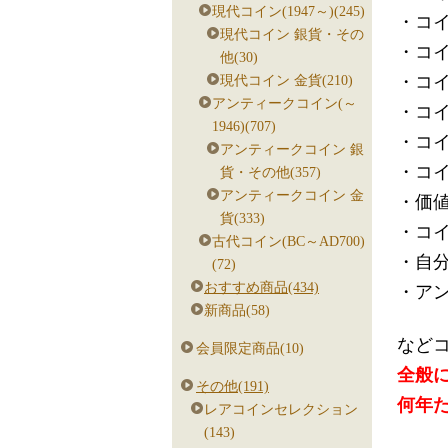
現代コイン(1947～)(245)
・コ
現代コイン 銀貨・その
・コ
他(30)
・コ
現代コイン 金貨(210)
アンティークコイン(～
・コ
1946)(707)
・コ
アンティークコイン 銀
・コ
貨・その他(357)
アンティークコイン 金
・価
貨(333)
・コ
古代コイン(BC～AD700)
・自
(72)
おすすめ商品(434)
・ア
新商品(58)
など
会員限定商品(10)
全般
その他(191)
何年
レアコインセレクション
(143)