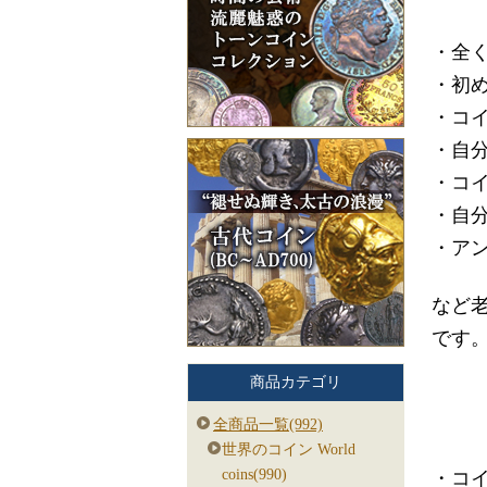
・全
・初
・コ
・自
・コ
・自
・ア
など
です
商品カテゴリ
全商品一覧(992)
世界のコイン World
coins(990)
・コ