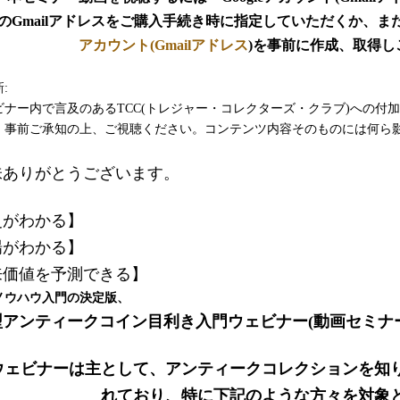
のGmailアドレスを
ご購入手続き時に
指定していただくか、ま
アカウント(Gmailアドレス
)を事前に作成、取得し
:
ビナー内で言及のあるTCC(トレジャー・コレクターズ・クラブ)への付
。事前ご承知の上、ご視聴ください。コンテンツ内容そのものには何ら
味ありがとうございます。
史がわかる】
場がわかる】
来価値を予測できる】
ノウハウ入門の決定版、
アンティークコイン目利き入門ウェビナー(動画セミナー
ウェビナーは主として、アンティークコレクションを知
れており、特に下記のような方々を対象