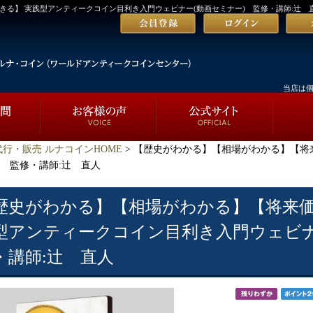
る】 実践型アンティークコイン目利き入門ウェビナー(動画セミナー) 監修・講師:辻 
当店は
行・販売 ルナコインHOME
> 【歴史がわかる】【相場がわかる】【将
 監修・講師:辻 直人
歴史がわかる】【相場がわかる】【将来価
型アンティークコイン目利き入門ウェビナ
・講師:辻 直人