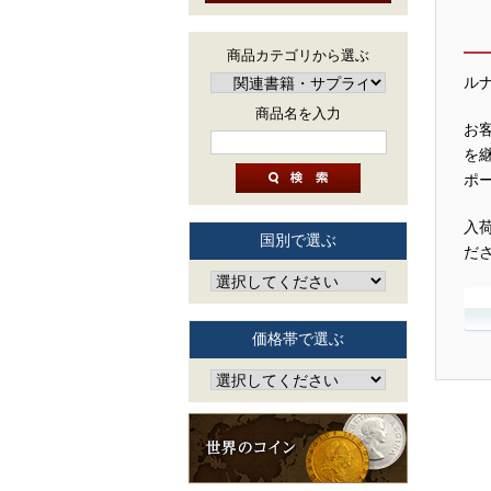
商品カテゴリから選ぶ
ル
商品名を入力
お
を
ポ
入
国別で選ぶ
だ
価格帯で選ぶ