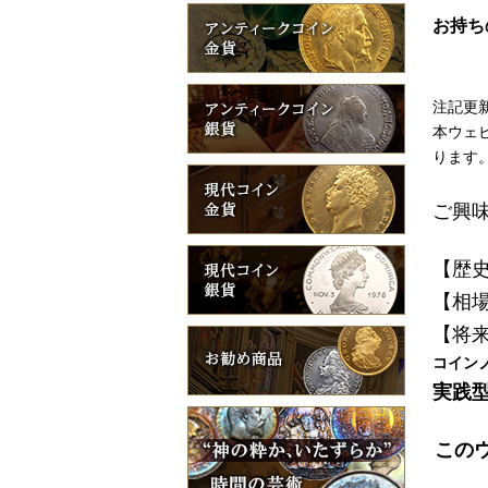
お持ち
注記更新
本ウェ
ります
ご興
【歴
【相
【将
コイン
実践型
この