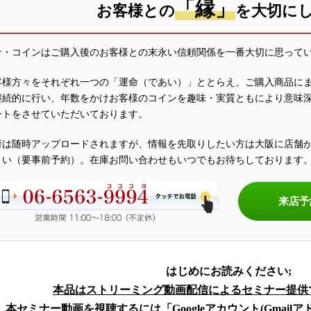
「縁」
お客様との
を大切に
ナ・コインはご購入後のお客様との末永い信頼関係を一番大切に思って
客様方々をそれぞれ一つの「運命（であい）」ととらえ、ご購入商品に
継続的に行い、年数をかけお客様のコインを趣味・実質ともにより意味
ートをさせていただいております。
荷は随時アップロードされますが、情報を先取りしたい方は大阪に店舗
さい（要事前予約）。在庫お問い合わせもいつでもお待ちしております
来店予
はじめにお読みください;
本品はストリーミング動画配信によるセミナー提供で
本セミナー動画を視聴するには「Googleアカウント(Gmail