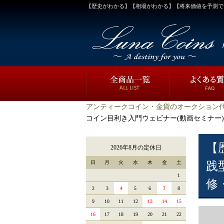
【歴史がわかる】【相場がわかる】【将来価値を予測でき
アンティークコイン・金貨のオークション代
コイン目利き入門ウェビナー(動画セミナー)
【
2026年8月の定休日
日
月
火
水
木
金
土
践
1
修
2
3
4
5
6
7
8
9
10
11
12
13
14
15
16
17
18
19
20
21
22