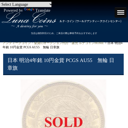
Powered by
Translate
当店は個別対応のため、ご来店の際は事前予約をおすすめします
アンティークコイン・金貨のオークション代行・販売 ルナコインHOME
> 日本 明治4
年銘 10円金貨 PCGS AU55 無輪 日章旗
日本 明治4年銘 10円金貨 PCGS AU55 無輪 日
章旗