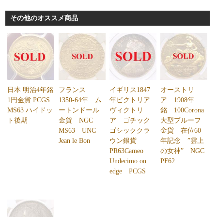
その他のオススメ商品
日本 明治4年銘
フランス
イギリス1847
オーストリ
1円金貨 PCGS
1350-64年 ム
年ビクトリア
ア 1908年
MS63 ハイドッ
ートンドール
ヴィクトリ
銘 100Corona
ト後期
金貨 NGC
ア ゴチック
大型プルーフ
MS63 UNC
ゴシッククラ
金貨 在位60
Jean le Bon
ウン銀貨
年記念 ”雲上
PR63Cameo
の女神” NGC
Undecimo on
PF62
edge PCGS