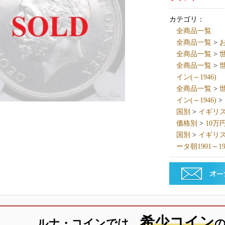
カテゴリ：
全商品一覧
全商品一覧
>
全商品一覧
>
世
全商品一覧
>
世
イン(～1946)
全商品一覧
>
世
イン(～1946)
>
国別
>
イギリス英国
価格別
>
10万
国別
>
イギリス英国
ータ朝1901～19
希少コイン
ルナ・コインでは、