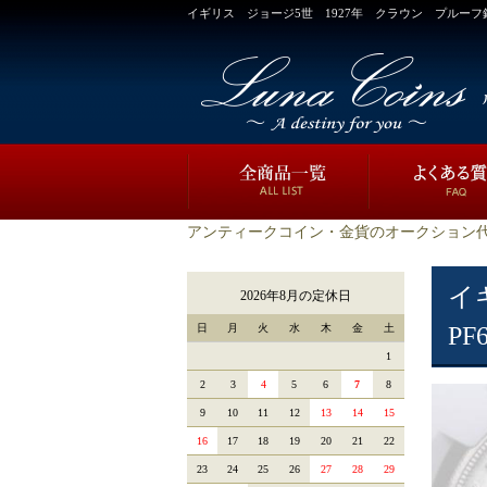
イギリス ジョージ5世 1927年 クラウン プルーフ銀貨 N
アンティークコイン・金貨のオークション代
イ
2026年8月の定休日
日
月
火
水
木
金
土
PF
1
2
3
4
5
6
7
8
9
10
11
12
13
14
15
16
17
18
19
20
21
22
23
24
25
26
27
28
29