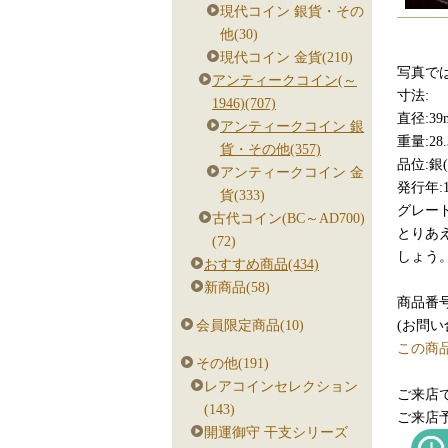
現代コイン 銀貨・その
他(30)
現代コイン 金貨(210)
写真で
アンティークコイン(～
寸法:
1946)(707)
直径:39
アンティークコイン 銀
重量:28.
貨・その他(357)
品位:銀(5
アンティークコイン 金
発行年:1
貨(333)
グレード
古代コイン(BC～AD700)
とりあ
(72)
しょう
おすすめ商品(434)
新商品(58)
商品番号:
(お問
会員限定商品(10)
この商
その他(191)
レアコインセレクション
ご来店
(143)
ご来店
開運御守 干支シリーズ