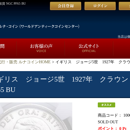
GC PF65 BU
当店は
行・販売 ルナコインHOME
> イギリス ジョージ5世 1927年 クラウン
ギリス ジョージ5世 1927年 クラウン
65 BU
商品コード：
100
SOLD OUT
ポイント：
0
Pt