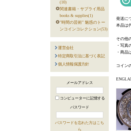
(10)
関連書籍・サプライ用品
books & supplies(1)
発送につ
”時間の芸術” 魅惑のトー
本品は
ンコインコレクション(53)
その他の
・写真
運営会社
・商品
特定商取引法に基づく表記
個人情報保護方針
コイン
ENGLAND,
メールアドレス
コンピューターに記憶する
パスワード
パスワードを忘れた方はこち
ら