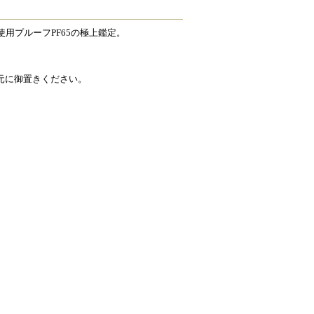
使用プルーフPF65の極上鑑定。
元に御置きください。