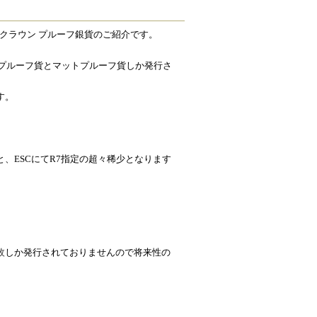
年 クラウン プルーフ銀貨​のご紹介です。
年はプルーフ貨とマットプルーフ貨しか発行さ
す。
、ESCにてR7指定の超々稀少となります
。
枚
しか発行されておりませんので将来性の