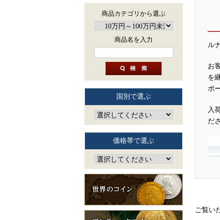
商品カテゴリから選ぶ
商品名を入力
ル
お
を
ポ
国別で選ぶ
入
だ
価格帯で選ぶ
ご覧い