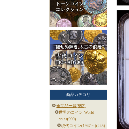
商品カテゴリ
全商品一覧(992)
世界のコイン World
coins(990)
現代コイン(1947～)(245)