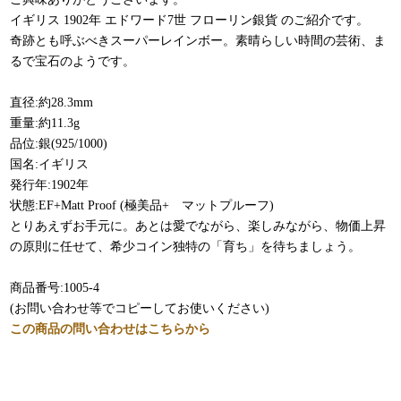
イギリス 1902年 エドワード7世 フローリン銀貨 のご紹介です。
奇跡とも呼ぶべきスーパーレインボー。素晴らしい時間の芸術、ま
るで宝石のようです。
直径:約28.3mm
重量:約11.3g
品位:銀(925/1000)
国名:イギリス
発行年:1902年
状態:EF+Matt Proof (極美品+ マットプルーフ)
とりあえずお手元に。あとは愛でながら、楽しみながら、物価上昇
の原則に任せて、希少コイン独特の「育ち」を待ちましょう​。
商品番号:1005-4
(お問い合わせ等でコピーしてお使いください)
この商品の問い合わせはこちらから