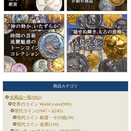
商品カテゴリ
全商品一覧(992)
世界のコイン World coins(990)
現代コイン(1947～)(245)
現代コイン 銀貨・その他(30)
現代コイン 金貨(210)
アンティークコイン(～1946)(707)