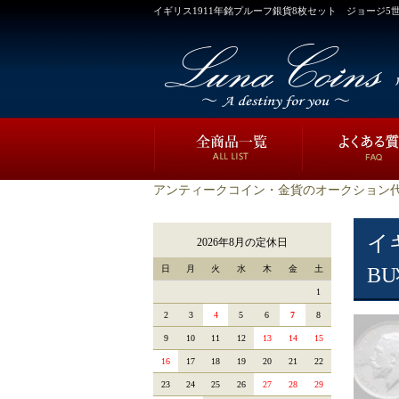
イギリス1911年銘プルーフ銀貨8枚セット ジョージ5
アンティークコイン・金貨のオークション代
イ
2026年8月の定休日
日
月
火
水
木
金
土
B
1
2
3
4
5
6
7
8
9
10
11
12
13
14
15
16
17
18
19
20
21
22
23
24
25
26
27
28
29