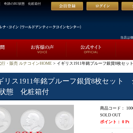
世 奇跡のBU状態 化粧箱付
当店は
行・販売 ルナコインHOME
> イギリス1911年銘プルーフ銀貨8枚セ
ギリス1911年銘プルーフ銀貨8枚セット
U状態 化粧箱付
商品コード：
100
SOLD OUT
ポイント：
0
Pt