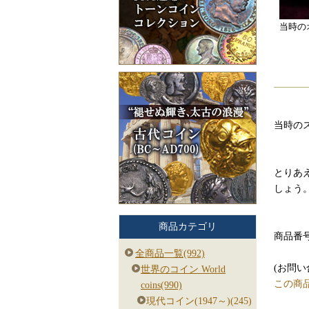
当時の
当時の
とりあ
しょう
商品カテゴリ
商品番号:
全商品一覧(992)
(お問
世界のコイン World
この商
coins(990)
現代コイン(1947～)(245)