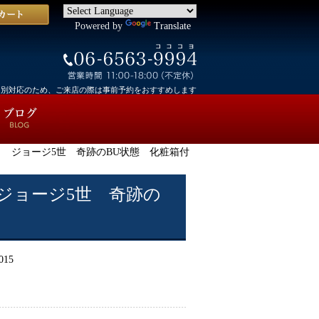
Powered by
Translate
個別対応のため、ご来店の際は事前予約をおすすめします
ット ジョージ5世 奇跡のBU状態 化粧箱付
 ジョージ5世 奇跡の
015