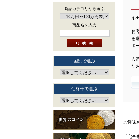
商品カテゴリから選ぶ
ル
商品名を入力
お
を
ポ
入
国別で選ぶ
だ
価格帯で選ぶ
ご興味
「完全