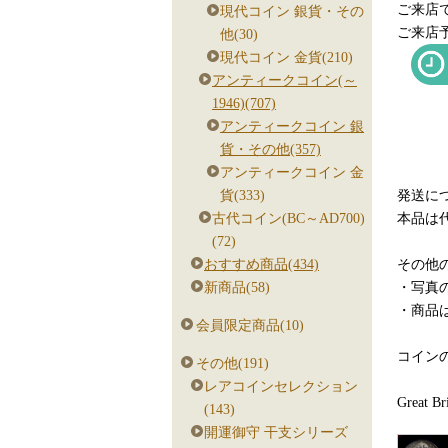
ご来店
現代コイン 銀貨・その
ご来店
他(30)
現代コイン 金貨(210)
アンティークコイン(～
1946)(707)
アンティークコイン 銀
貨・その他(357)
アンティークコイン 金
発送につ
貨(333)
本品は
古代コイン(BC～AD700)
(72)
その他の
おすすめ商品(434)
・写真
新商品(58)
・商品
会員限定商品(10)
コイン
その他(191)
レアコインセレクション
Great Br
(143)
開運御守 干支シリーズ