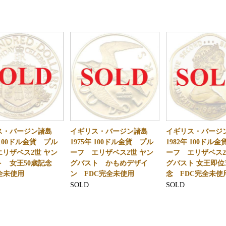
ス・バージン諸島
イギリス・バージン諸島
イギリス・バー
年 100ドル金貨 プル
1975年 100ドル金貨 プル
1982年 100ドル
リザベス2世 ヤン
ーフ エリザベス2世 ヤン
ーフ エリザベス
ト 女王50歳記念
グバスト かもめデザイ
グバスト 女王即位
全未使用
ン FDC完全未使用
念 FDC完全未使
SOLD
SOLD