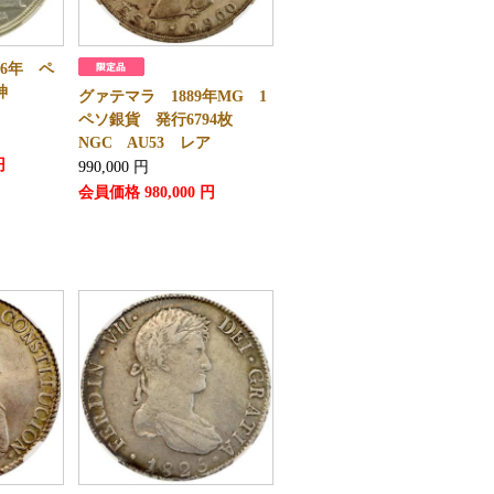
86年 ペ
女神
グァテマラ 1889年MG 1
ペソ銀貨 発行6794枚
NGC AU53 レア
円
990,000
円
会員価格
980,000
円