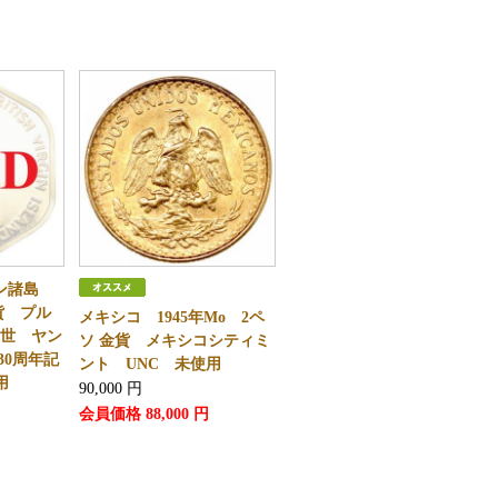
ジン諸島
金貨 プル
メキシコ 1945年Mo 2ペ
2世 ヤン
ソ 金貨 メキシコシティミ
30周年記
ント UNC 未使用
用
90,000
円
会員価格
88,000
円