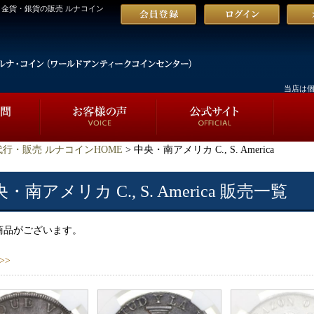
イン・金貨・銀貨の販売 ルナコイン
当店は
行・販売 ルナコインHOME
> 中央・南アメリカ C., S. America
・南アメリカ C., S. America 販売一覧
商品がございます。
>>