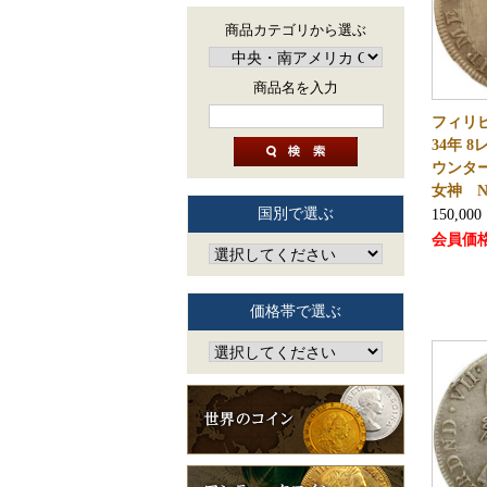
商品カテゴリから選ぶ
商品名を入力
フィリピ
34年 
ウンタ
女神 N
国別で選ぶ
150,000
会員価
価格帯で選ぶ