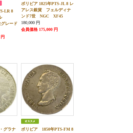
ボリビア 1825年PTS-JL 8 レ
アレス銀貨 フェルディナ
-LR 8
ンド7世 NGC XF45
バル
180,000
円
位グレード
会員価格
175,000
円
円
バ・グラナ
ボリビア 1850年PTS-FM 8