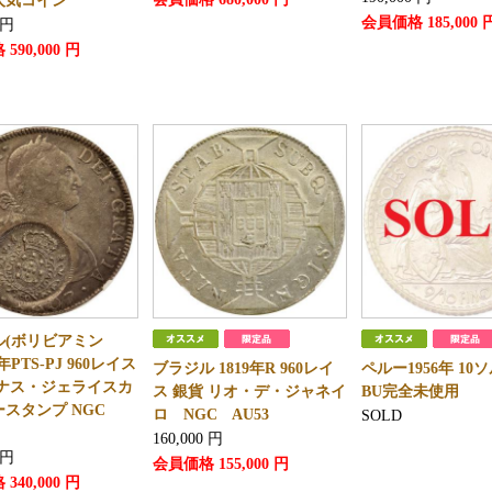
人気コイン
会員価格
185,000
円
格
590,000
円
ル(ボリビアミン
8年PTS-PJ 960レイス
ブラジル 1819年R 960レイ
ペルー1956年 1
ミナス・ジェライスカ
ス 銀貨 リオ・デ・ジャネイ
BU完全未使用
スタンプ NGC
ロ NGC AU53
SOLD
160,000
円
円
会員価格
155,000
円
格
340,000
円