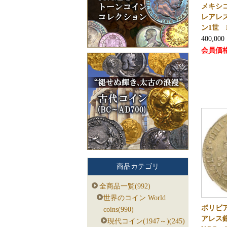
メキシコ
レアレ
ン1世 
400,000
会員価
商品カテゴリ
全商品一覧(992)
世界のコイン World
ボリビア 
coins(990)
アレス
現代コイン(1947～)(245)