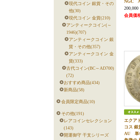
NGC A
現代コイン 銀貨・その
200,000
他(30)
会員価
現代コイン 金貨(210)
アンティークコイン(～
1946)(707)
アンティークコイン 銀
貨・その他(357)
アンティークコイン 金
貨(333)
古代コイン(BC～AD700)
(72)
おすすめ商品(434)
新商品(58)
会員限定商品(10)
その他(191)
エクアド
レアコインセレクション
コス 銀
(143)
AU 
開運御守 干支シリーズ