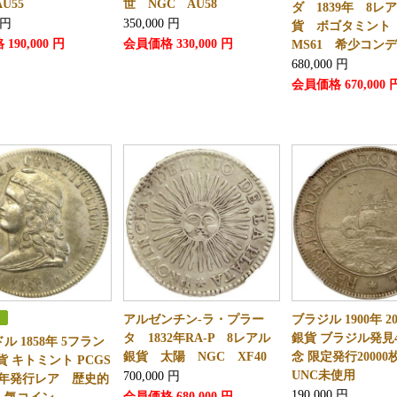
U55
世 NGC AU58
ダ 1839年 8レ
円
350,000
円
貨 ボゴタミント
格
190,000
円
会員価格
330,000
円
MS61 希少コン
680,000
円
会員価格
670,000
アルゼンチン-ラ・プラー
ブラジル 1900年 2
タ 1832年RA-P 8レアル
銀貨 ブラジル発見4
ル 1858年 5フラン
銀貨 太陽 NGC XF40
念 限定発行20000
貨 キトミント PCGS
UNC未使用
700,000
円
単年発行レア 歴史的
190,000
円
会員価格
680,000
円