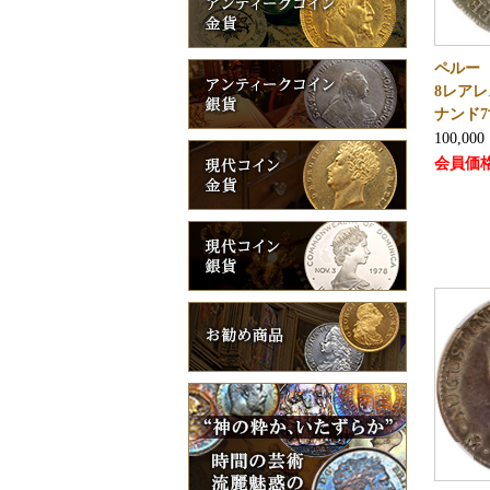
ペルー 
8レア
ナンド7
100,000
会員価