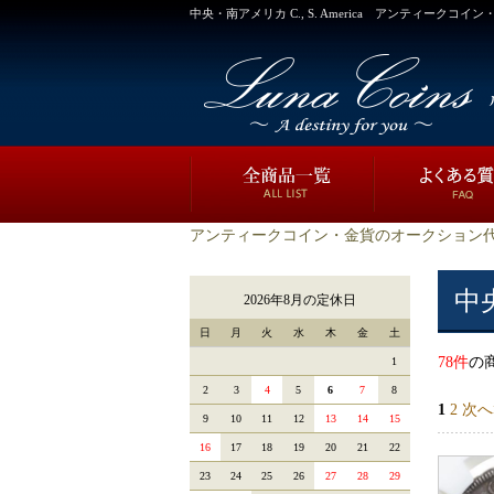
中央・南アメリカ C., S. America アンティークコ
アンティークコイン・金貨のオークション代
中央
2026年8月の定休日
日
月
火
水
木
金
土
78件
の
1
2
3
4
5
6
7
8
1
2
次へ
9
10
11
12
13
14
15
16
17
18
19
20
21
22
23
24
25
26
27
28
29