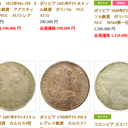
 1823年Mo-JM 8
ボリビア 1845年PTS-R 8 ソ
ス銀貨 アグスティ
ル銀貨 ボリバル NGC
ボリビア 1840年PTS
NGC AU53 レア
AU55
ソル銀貨 ボリ
円
200,000
円
NGC MS64第一
格
390,000
円
会員価格
190,000
円
1,200,000
円
会員価格
1,150,000
1807年PTS-PJ 8 レ
ボリビア 1788年PTS-PR 8
銀貨 カルロス4世
レアレス銀貨 カルロス3
コロンビア ヌエ