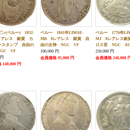
ン(ペルー) 1832-
ペルー 1841年LIMAE-
ペルー 1776年LI
8レアレス 銀貨 カ
MB 8レアレス 銀貨 自
MJ 8レアレス銀
ースタンプ 自由の
由の女神 NGC VF
ロス世 NGC AU
GC VF
100,000
円
250,000
円
円
会員価格
95,000
円
会員価格
240,000
格
140,000
円