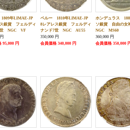
1809年LIMAE-JP
ペルー 1810年LIMAE-JP
ホンデュラス 18
レス銀貨 フェルディ
8レアレス銀貨 フェルディ
ソ銀貨 自由の
世 NGC VF
ナンド7世 NGC AU55
NGC MS60
円
350,000
円
360,000
円
格
95,000
円
会員価格
340,000
円
会員価格
350,000