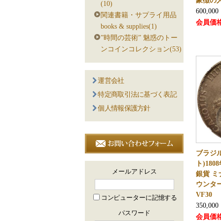
象徴の
(10)
600,000
関連書籍・サプライ用品
会員価
books & supplies(1)
”時間の芸術” 魅惑のトー
ンコインコレクション(53)
運営会社
特定商取引法に基づく表記
個人情報保護方針
ブラジ
ト)180
メールアドレス
銀貨 
ウンター
VF30
コンピューターに記憶する
350,000
パスワード
会員価