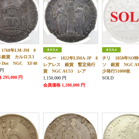
1768年LM-JM 8
ス銀貨 カルロス3
ペルー 1822年LIMA-JP 8
チリ 1858年SO特
 Dot NGC XF40
レアレス 銀貨 暫定発行
ソ 銀貨 NGC A
円
貨 NGC AU53 レア
少発行51000枚
格
295,000
円
1,150,000
円
SOLD
会員価格
1,100,000
円