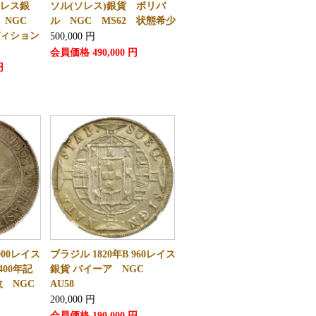
アレス銀
ソル(ソレス)銀貨 ボリバ
 NGC
ル NGC MS62 状態希少
ディション
500,000
円
会員価格
490,000
円
円
000レイス
ブラジル 1820年B 960レイス
00年記
銀貨 バイーア NGC
枚 NGC
AU58
200,000
円
会員価格
190,000
円